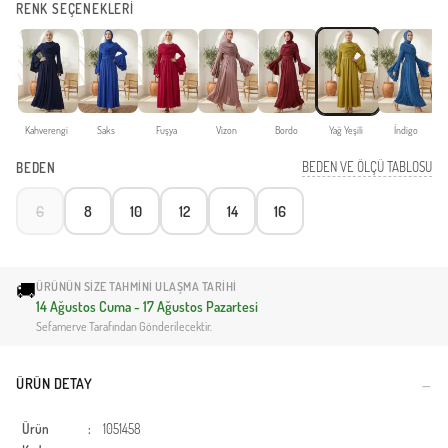
RENK SEÇENEKLERİ
Kahverengi
Saks
Fuşya
Vizon
Bordo
Yağ Yeşili
İndigo
BEDEN VE ÖLÇÜ TABLOSU
BEDEN
6
8
10
12
14
16
🚚
ÜRÜNÜN SIZE TAHMINI ULAŞMA TARIHI
14 Ağustos Cuma - 17 Ağustos Pazartesi
Sefamerve Tarafından Gönderilecektir.
ÜRÜN DETAY
Ürün
:
1051458