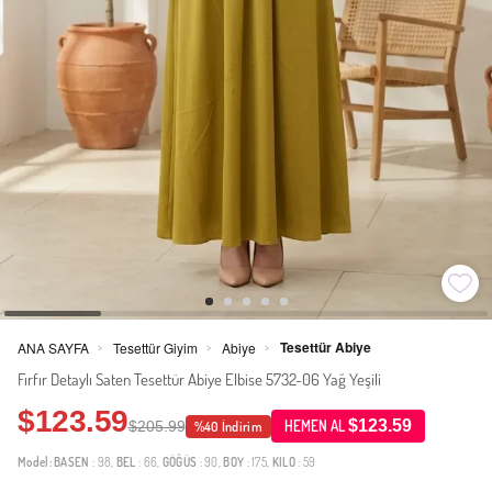
Tesettür Abiye
ANA SAYFA
Tesettür Giyim
Abiye
>
>
>
Fırfır Detaylı Saten Tesettür Abiye Elbise 5732-06 Yağ Yeşili
$123.59
$123.59
$205.99
HEMEN AL
%40 İndirim
Model:
BASEN
: 98,
BEL
: 66,
GÖĞÜS
: 90,
BOY
: 175,
KILO
: 59