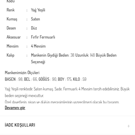
Kodu
Renk
:
Yağ Yeşili
Kumaş
:
Saten
Desen
:
Düz
Aksesuar
:
Fırfır
Fermuarlı
Mevsim
:
4 Mevsim
Kalıp
:
Mankenin Giydiği Beden
: 38
Uzunluk
: 148
Büyük Beden
Seçeneği
Mankenimizin Ölçüleri
BASEN
: 98,
BEL
: 66,
GÖĞÜS
: 90,
BOY
: 175,
KILO
: 59
Yağ Yeşili renktedir. Saten kumaş. Sade. Fermuarlı. 4 Mevsim tercih edebilirsiniz. Büyük
beden seçeneği mevcuttur.
Özel davetlerin, nişan ve düğün merasimlerinin vazgeçilmezi olacak bu tasarım,
Devamını gör
zarafeti ve asaleti bir arada sunuyor. Saten kumaşın kendine has parlaklığı ve
yumuşak dokusuyla hazırlanan ürün, modern muhafazakar stilin en seçkin
örneklerinden biridir. İçeriğinde kullanılan yüksek kaliteli dokuma, gün boyu konfor
İADE KOŞULLARI
sağlarken estetik görünümden ödün vermez.Kumaş Özelliği: Birinci sınıf, dökümlü ve