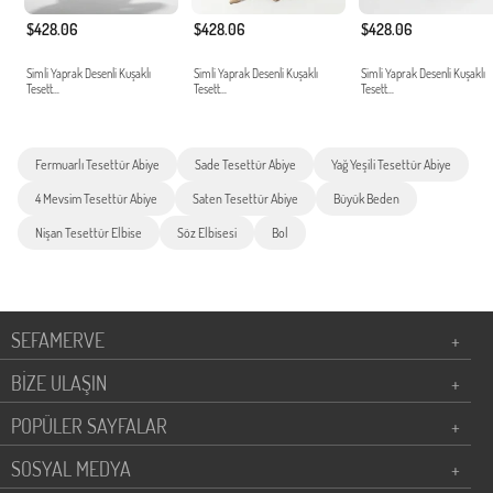
$428.06
$428.06
$428.06
Simli Yaprak Desenli Kuşaklı
Simli Yaprak Desenli Kuşaklı
Simli Yaprak Desenli Kuşaklı
Tesett...
Tesett...
Tesett...
Fermuarlı Tesettür Abiye
Sade Tesettür Abiye
Yağ Yeşili Tesettür Abiye
4 Mevsim Tesettür Abiye
Saten Tesettür Abiye
Büyük Beden
Nişan Tesettür Elbise
Söz Elbisesi
Bol
SEFAMERVE
+
BİZE ULAŞIN
+
POPÜLER SAYFALAR
+
SOSYAL MEDYA
+