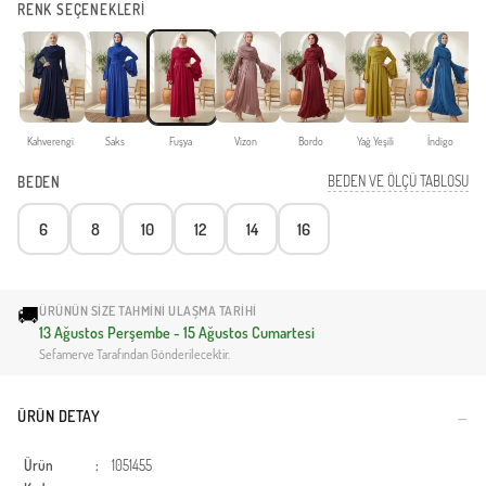
RENK SEÇENEKLERİ
Kahverengi
Saks
Fuşya
Vizon
Bordo
Yağ Yeşili
İndigo
BEDEN VE ÖLÇÜ TABLOSU
BEDEN
6
8
10
12
14
16
🚚
ÜRÜNÜN SIZE TAHMINI ULAŞMA TARIHI
13 Ağustos Perşembe - 15 Ağustos Cumartesi
Sefamerve Tarafından Gönderilecektir.
ÜRÜN DETAY
Ürün
:
1051455