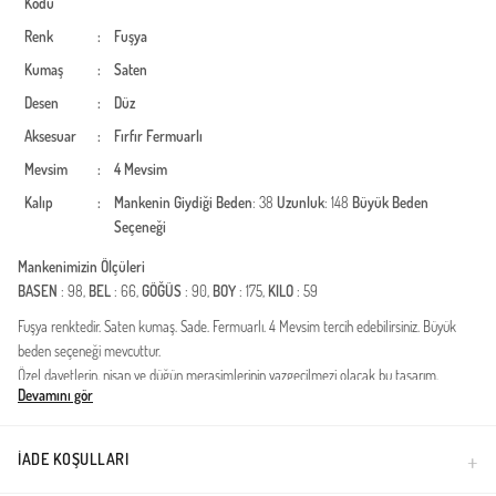
Kodu
Renk
:
Fuşya
Kumaş
:
Saten
Desen
:
Düz
Aksesuar
:
Fırfır
Fermuarlı
Mevsim
:
4 Mevsim
Kalıp
:
Mankenin Giydiği Beden
: 38
Uzunluk
: 148
Büyük Beden
Seçeneği
Mankenimizin Ölçüleri
BASEN
: 98,
BEL
: 66,
GÖĞÜS
: 90,
BOY
: 175,
KILO
: 59
Fuşya renktedir. Saten kumaş. Sade. Fermuarlı. 4 Mevsim tercih edebilirsiniz. Büyük
beden seçeneği mevcuttur.
Özel davetlerin, nişan ve düğün merasimlerinin vazgeçilmezi olacak bu tasarım,
Devamını gör
zarafeti ve asaleti bir arada sunuyor. Saten kumaşın kendine has parlaklığı ve
yumuşak dokusuyla hazırlanan ürün, modern muhafazakar stilin en seçkin
örneklerinden biridir. İçeriğinde kullanılan yüksek kaliteli dokuma, gün boyu konfor
İADE KOŞULLARI
sağlarken estetik görünümden ödün vermez.Kumaş Özelliği: Birinci sınıf, dökümlü ve