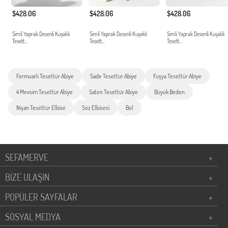
$428.06
$428.06
$428.06
Simli Yaprak Desenli Kuşaklı
Simli Yaprak Desenli Kuşaklı
Simli Yaprak Desenli Kuşaklı
Tesett...
Tesett...
Tesett...
Fermuarlı Tesettür Abiye
Sade Tesettür Abiye
Fuşya Tesettür Abiye
4 Mevsim Tesettür Abiye
Saten Tesettür Abiye
Büyük Beden
Nişan Tesettür Elbise
Söz Elbisesi
Bol
SEFAMERVE
+
BİZE ULAŞIN
+
POPÜLER SAYFALAR
+
SOSYAL MEDYA
+