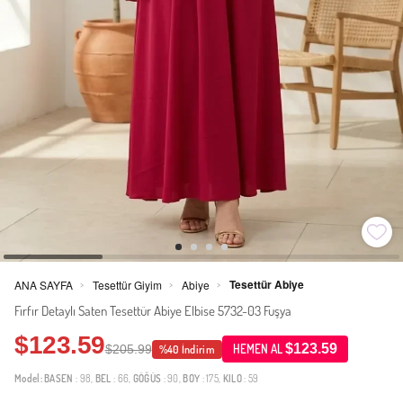
Tesettür Abiye
ANA SAYFA
Tesettür Giyim
Abiye
>
>
>
Fırfır Detaylı Saten Tesettür Abiye Elbise 5732-03 Fuşya
$123.59
$123.59
$205.99
HEMEN AL
%40 İndirim
Model:
BASEN
: 98,
BEL
: 66,
GÖĞÜS
: 90,
BOY
: 175,
KILO
: 59