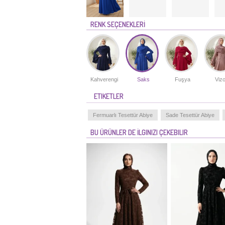
RENK SEÇENEKLERİ
Kahverengi
Saks
Fuşya
Viz
ETIKETLER
Fermuarlı Tesettür Abiye
Sade Tesettür Abiye
BU ÜRÜNLER DE İLGINIZI ÇEKEBILIR