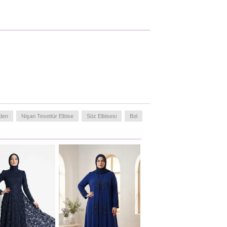
den
Nişan Tesettür Elbise
Söz Elbisesi
Bol