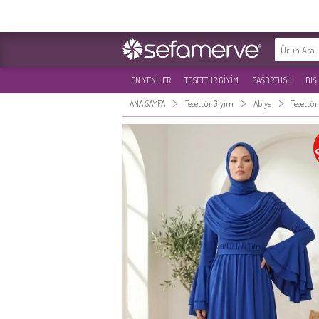
EN YENILER
TESETTÜR GİYİM
BAŞÖRTÜSÜ
DIŞ
>
>
>
ANA SAYFA
Tesettür Giyim
Abiye
Tesettür