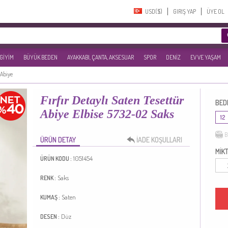
USD($)‎
GIRIŞ YAP
ÜYE OL
 GİYİM
BÜYÜK BEDEN
AYAKKABI, ÇANTA, AKSESUAR
SPOR
DENİZ
EV VE YAŞAM
 Abiye
Fırfır Detaylı Saten Tesettür
BED
Abiye Elbise 5732-02 Saks
12
B
ÜRÜN DETAY
İADE KOŞULLARI
MİKT
1051454
ÜRÜN KODU :
Saks
RENK :
Saten
KUMAŞ :
Düz
DESEN :