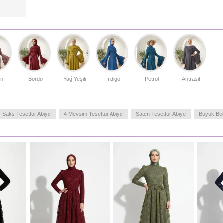
sunarken, tam boy tasarımıyla asil bir duruş sergiler. Gizli
fermuar detayı ile pratik kullanım imkanı sağlar. Bu şık
parçayı, benzer tonlarda bir şal ve zarif aksesuarlarla
tamamlayarak sofistike bir stil oluşturabilirsiniz. Kumaşın
terletmeyen yapısı, uzun süreli kullanımlarda dahi
tazeliğinizi korumanıza yardımcı olur. Her detayında
kaliteyi hissedeceğiniz bu tasarım, gardırobunuzun en özel
parçası olmaya adaydır.
Türkiye'de üretilmiştir.
on
Bordo
Yağ Yeşili
İndigo
Petrol
Antrasit
MANKENIMIZIN ÖLÇÜLERI :
BASEN
: 98,
BEL
: 66,
GÖĞÜS
: 90,
BOY
: 175,
KILO
: 59
Saks Tesettür Abiye
4 Mevsim Tesettür Abiye
Saten Tesettür Abiye
Büyük Be