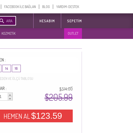
FACEBOOK İLE BAĞLAN
BLOG
YARDIM-DESTEK
ARA
HESABIM
SEPETIM
KOZMETİK
OUTLET
EN :
14
16
EDEN VE ÖLÇÜ TABLOSU
AR :
$514.00
$205.99
$123.59
HEMEN AL