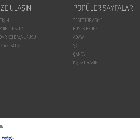
İZE ULAŞIN
POPÜLER SAYFALAR
ETIŞIM
TESETTÜR ABİYE
RDIM-DESTEK
BÜYÜK BEDEN
DARIKÇI BAŞVURUSU
ABAYA
PTAN SATIŞ
ŞAL
ÇANTA
KİŞİSEL BAKIM
R.