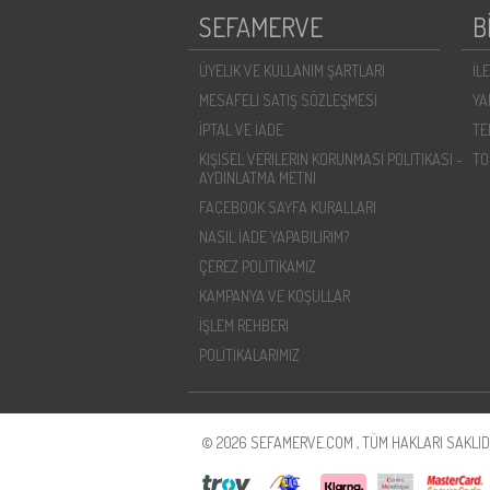
SEFAMERVE
B
ÜYELIK VE KULLANIM ŞARTLARI
İL
MESAFELI SATIŞ SÖZLEŞMESI
YA
İPTAL VE İADE
TE
KIŞISEL VERILERIN KORUNMASI POLITIKASI -
TO
AYDINLATMA METNI
FACEBOOK SAYFA KURALLARI
NASIL İADE YAPABILIRIM?
ÇEREZ POLITIKAMIZ
KAMPANYA VE KOŞULLAR
İŞLEM REHBERI
POLİTİKALARIMIZ
© 2026 SEFAMERVE.COM , TÜM HAKLARI SAKLIDI