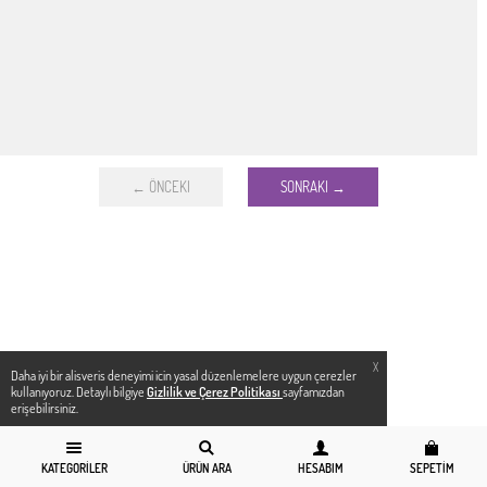
← ÖNCEKI
SONRAKI →
X
Daha iyi bir alisveris deneyimi icin yasal düzenlemelere uygun çerezler
kullanıyoruz. Detaylı bilgiye
Gizlilik ve Çerez Politikası
sayfamızdan
erişebilirsiniz.
KATEGORILER
ÜRÜN ARA
HESABIM
SEPETIM