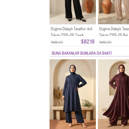
Düğme Detaylı Tesettür ikili
Düğme Detaylı Tesett
Takım 2301-06 Siyah
Takım 2301-05 Bej
$82.19
$485.00
$485.00
BUNA BAKANLAR BUNLARA DA BAKTI