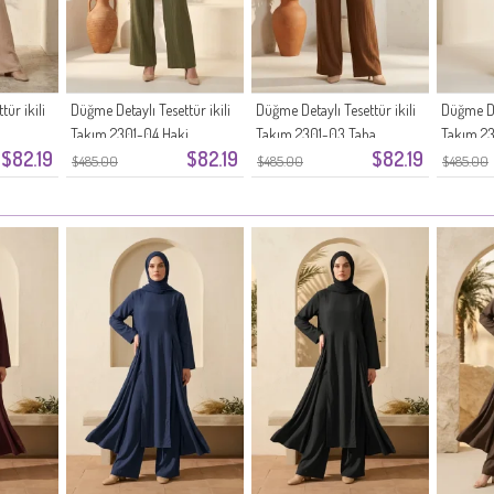
ür ikili
Düğme Detaylı Tesettür ikili
Düğme Detaylı Tesettür ikili
Düğme Det
Takım 2301-04 Haki
Takım 2301-03 Taba
Takım 2
$82.19
$82.19
$82.19
Kahveren
$485.00
$485.00
$485.00