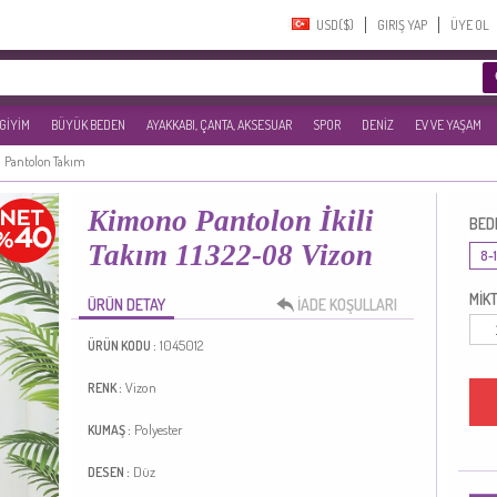
USD($)‎
GIRIŞ YAP
ÜYE OL
 GİYİM
BÜYÜK BEDEN
AYAKKABI, ÇANTA, AKSESUAR
SPOR
DENİZ
EV VE YAŞAM
Pantolon Takım
Kimono Pantolon İkili
BED
Takım 11322-08 Vizon
8-
MİKT
ÜRÜN DETAY
İADE KOŞULLARI
1045012
ÜRÜN KODU :
Vizon
RENK :
Polyester
KUMAŞ :
Düz
DESEN :