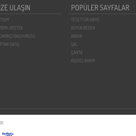
İZE ULAŞIN
POPÜLER SAYFALAR
ETIŞIM
TESETTÜR ABİYE
RDIM-DESTEK
BÜYÜK BEDEN
DARIKÇI BAŞVURUSU
ABAYA
PTAN SATIŞ
ŞAL
ÇANTA
KİŞİSEL BAKIM
R.