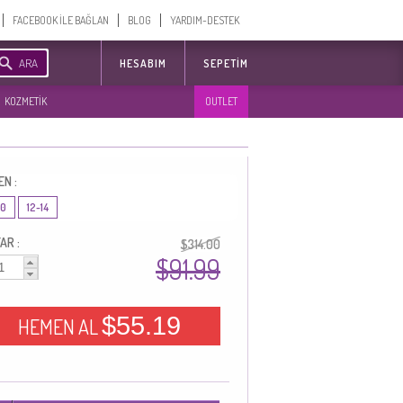
FACEBOOK İLE BAĞLAN
BLOG
YARDIM-DESTEK
ARA
HESABIM
SEPETIM
KOZMETİK
OUTLET
EN :
10
12-14
AR :
$314.00
$91.99
$55.19
HEMEN AL