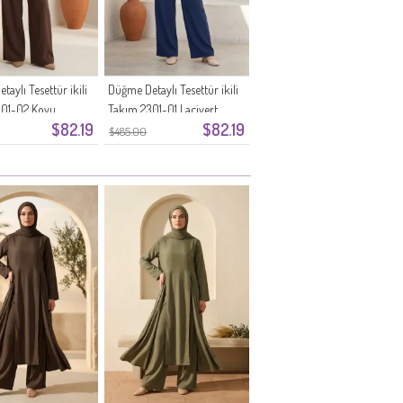
aylı Tesettür ikili
Düğme Detaylı Tesettür ikili
301-02 Koyu
Takım 2301-01 Lacivert
$82.19
$82.19
gi
$485.00