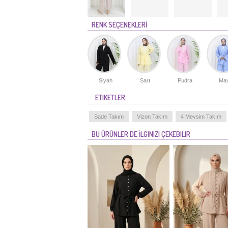
RENK SEÇENEKLERİ
Siyah
Sarı
Pudra
Mav
ETIKETLER
Sade Takım
Vizon Takım
4 Mevsim Takım
BU ÜRÜNLER DE İLGINIZI ÇEKEBILIR