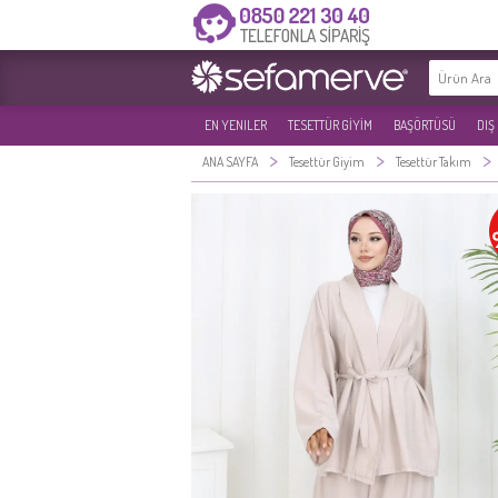
EN YENILER
TESETTÜR GİYİM
BAŞÖRTÜSÜ
DIŞ
>
>
>
ANA SAYFA
Tesettür Giyim
Tesettür Takım