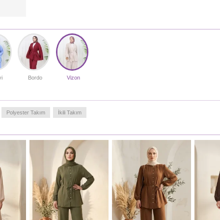
i
Bordo
Vizon
Polyester Takım
İkili Takım