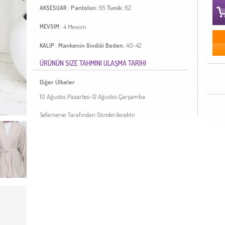
Pantolon:
95
Tunik:
62
AKSESUAR :
4 Mevsim
MEVSIM :
Mankenin Giydiği Beden:
40-42
KALIP :
ÜRÜNÜN SIZE TAHMINI ULAŞMA TARIHI
Vizon renktedir. Polyester kumaş. Sade. Tunik. 4 Mevsim
tercih edebilirsiniz. Mankenin giydiği beden ölçüsü'dür.
Diğer Ülkeler
Türkiye'de üretilmiştir.
10 Ağustos Pazartesi-12 Ağustos Çarşamba
MANKENIMIZIN ÖLÇÜLERI :
Sefamerve Tarafından Gönderilecektir.
BASEN
: 98,
BEL
: 71,
GÖĞÜS
: 85,
BOY
: 170,
KILO
: 57