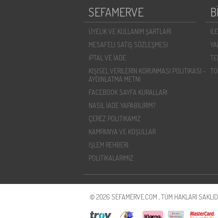
SEFAMERVE
B
ÜYELIK VE KULLANIM ŞARTLARI
İL
MESAFELI SATIŞ SÖZLEŞMESI
YA
İPTAL VE İADE
TE
KIŞISEL VERILERIN KORUNMASI POLITIKASI -
TO
AYDINLATMA METNI
FACEBOOK SAYFA KURALLARI
NASIL İADE YAPABILIRIM?
ÇEREZ POLITIKAMIZ
KAMPANYA VE KOŞULLAR
İŞLEM REHBERI
POLİTİKALARIMIZ
© 2026 SEFAMERVE.COM , TÜM HAKLARI SAKLIDI