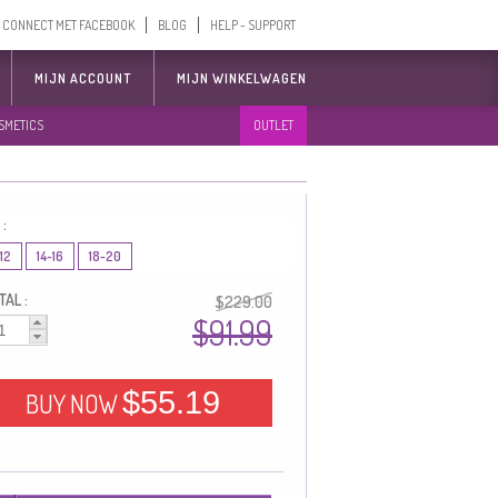
CONNECT MET FACEBOOK
BLOG
HELP - SUPPORT
MIJN ACCOUNT
MIJN WINKELWAGEN
SMETICS
OUTLET
 :
12
14-16
18-20
AL :
$229.00
$91.99
$55.19
BUY NOW