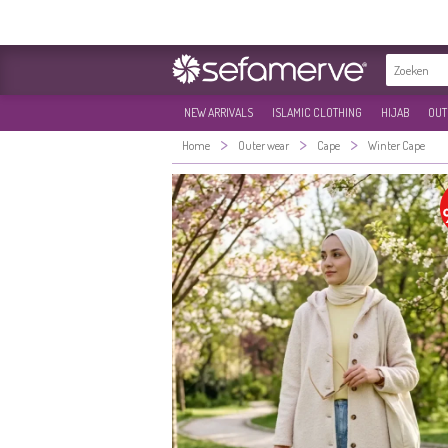
NEW ARRIVALS
ISLAMIC CLOTHING
HIJAB
OUT
>
>
>
Home
Outer wear
Cape
Winter Cape