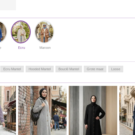
te combineren met jeans of elegante rokken voor dagelijks
gebruik. Ondanks dat de jas ongevoerd is, garandeert de
stofdikte ondoorzichtigheid en minimaliseert het de
effecten van de winterkou. De strakke lijnen passen
moeiteloos bij verschillende hijab- en sjaalstijlen.
Made in Türkiye
MEASURE OF MANNEQUIN :
e
Ecru
Maroon
HIPS
: 98,
WAIST
: 66,
CHEST
: 90,
HEIGHT
: 175,
WEIGHT
: 59
Ecru Mantel
Hooded Mantel
Bouclé Mantel
Grote maat
Loose