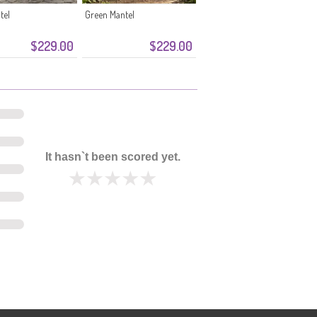
tel
Green Mantel
$229.00
$229.00
It hasn`t been scored yet.