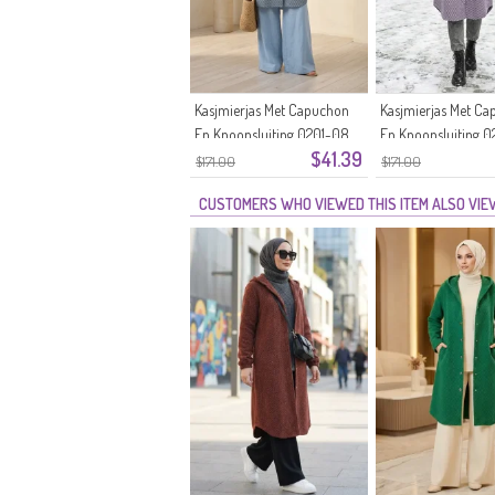
Kasjmierjas Met Capuchon
Kasjmierjas Met C
En Knoopsluiting 0201-08
En Knoopsluiting 0
$41.39
IJsblauw
Lila
$171.00
$171.00
CUSTOMERS WHO VIEWED THIS ITEM ALSO VI