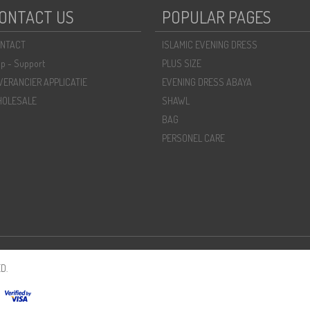
ONTACT US
POPULAR PAGES
NTACT
ISLAMIC EVENING DRESS
lp - Support
PLUS SIZE
VERANCIER APPLICATIE
EVENING DRESS ABAYA
OLESALE
SHAWL
BAG
PERSONEL CARE
D.