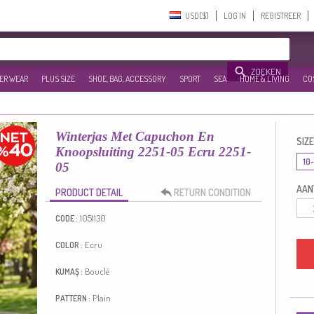
USD($)‎
LOG IN
REGISTREER
ZOEKEN
ER WEAR
PLUS SIZE
SHOE, BAG, ACCESSORY
SPORT
SEA
HOME & LIVING
CO
Winterjas Met Capuchon En
SIZE
Knoopsluiting 2251-05 Ecru 2251-
10-
05
AANT
PRODUCT DETAIL
RETURN CONDITION
1051130
CODE :
Ecru
COLOR :
Bouclé
KUMAŞ :
Plain
PATTERN :