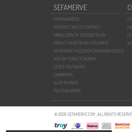
SEFAMERVE
C
VOORWAARDEN
CO
DISTANCE SALES CONTRACT
He
ANNULEREN EN TERUGBETALEN
LE
PRIVACY EN BETALING VEILIGHEID
WH
SEFAMERVE FACEBOOK EN PAGINA REGELS
HOE OM TERUG TE KEREN?
ÇEREZ POLITIKAMIZ
CAMPAIGNS
İŞLEM REHBERI
POLİTİKALARIMIZ
© 2026 SEFAMERVE.COM , ALL RIGHTS RESERVE