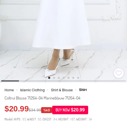
Shirt
Home
Islamic Clothing
Shirt & Blouse
>
>
>
Coltrui Blouse 71264-04 Marineblauw 71264-04
$20.99
$20.99
$34.99
BUY NOW
%40
Model:
HIPS
: 95,
WAIST
: 65,
CHEST
: 84,
HEIGHT
: 167,
WEIGHT
: 54