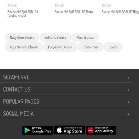
$234.00
$234.00
$234.00
Blouse Met Split 5051-04
Blouse Met Split 5051-03 Bruin
Blouse Met Split 5051-02 Beig
Bordeauxrood
Navy Blue Blouse
Buttons Blouse
Plain Blouse
Four Season Blouse
Polyester Blouse
Grote maat
Loose
SEFAMERVE
+
CONTACT US
+
POPULAR PAGES
+
SOCIAL MEDIA
+