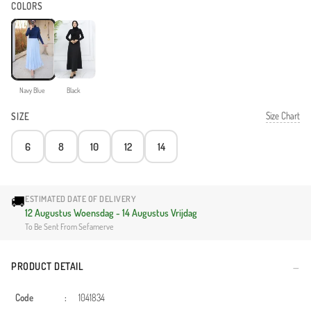
COLORS
Navy Blue
Black
Size Chart
SIZE
6
8
10
12
14
🚚
ESTIMATED DATE OF DELIVERY
12 Augustus Woensdag - 14 Augustus Vrijdag
To Be Sent From Sefamerve
PRODUCT DETAIL
Code
:
1041834