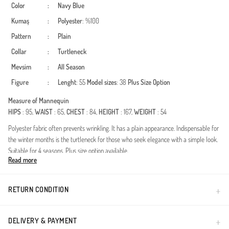
Color
:
Navy Blue
Kumaş
:
Polyester
: %100
Pattern
:
Plain
Collar
:
Turtleneck
Mevsim
:
All Season
Figure
:
Lenght
: 55
Model sizes
: 38
Plus Size Option
Measure of Mannequin
HIPS
: 95,
WAIST
: 65,
CHEST
: 84,
HEIGHT
: 167,
WEIGHT
: 54
Polyester fabric often prevents wrinkling. It has a plain appearance. Indispensable for
the winter months is the turtleneck for those who seek elegance with a simple look.
Suitable for 4 seasons. Plus size option available.
Read more
Een tijdloze klassieker voor de moderne, bescheiden garderobe. Deze top combineert
moeiteloze elegantie met dagelijks gemak. Ontworpen voor alle seizoenen, biedt de
hoogwaardige polyesterstof uitzonderlijke duurzaamheid en
RETURN CONDITION
onderhoudsvriendelijkheid. De kreukherstellende eigenschappen zorgen ervoor dat u
er van 's ochtends tot 's avonds verzorgd uitziet, ideaal voor een druk schema.Het
klassieke ronde halsontwerp zorgt voor een verfijnd en bescheiden silhouet, terwijl
DELIVERY & PAYMENT