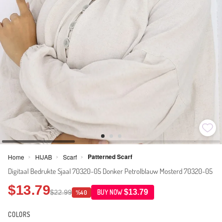
Patterned Scarf
Home
HIJAB
Scarf
>
>
>
Digitaal Bedrukte Sjaal 70320-05 Donker Petrolblauw Mosterd 70320-05
$13.79
$13.79
$22.99
BUY NOW
%40
COLORS