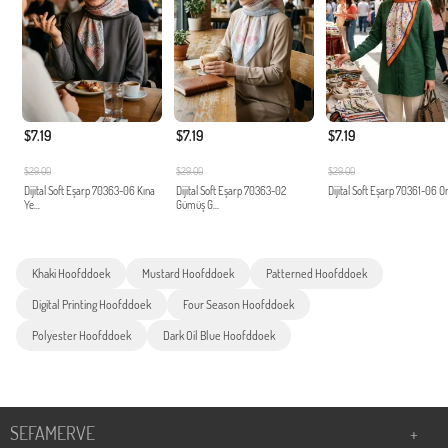
$7.19
$7.19
$7.19
$29.00
$29.00
$29.00
Dijital Soft Eşarp 70363-06 Kına
Dijital Soft Eşarp 70363-02
Dijital Soft Eşarp 70361-06 O
Ye...
Gümüş G...
Khaki Hoofddoek
Mustard Hoofddoek
Patterned Hoofddoek
Digital Printing Hoofddoek
Four Season Hoofddoek
Polyester Hoofddoek
Dark Oil Blue Hoofddoek
SEFAMERVE
+