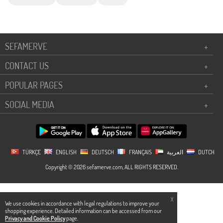
SEFAMERVE
+
CONTACT US
+
POPULAR PAGES
+
SOCIAL MEDIA
+
TÜRKÇE
ENGLISH
DEUTSCH
FRANÇAIS
العربية
DUTCH
Copyright © 2026 sefamerve.com, ALL RIGHTS RESERVED.
X
We use cookies in accordance with legal regulations to improve your
shopping experience. Detailed information can be accessed from our
Privacy and Cookie Policy
page.