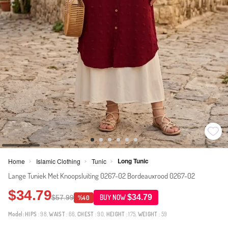
Long Tunic
Home
Islamic Clothing
Tunic
>
>
>
Lange Tuniek Met Knoopsluiting 0267-02 Bordeauxrood 0267-02
$34.79
$34.79
$57.99
BUY NOW
%40
Model:
HIPS
: 98,
WAIST
: 66,
CHEST
: 90,
HEIGHT
: 175,
WEIGHT
: 59