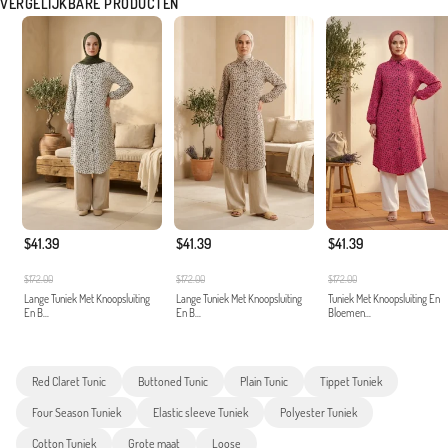
VERGELIJKBARE PRODUCTEN
$41.39
$41.39
$41.39
$172.00
$172.00
$172.00
Lange Tuniek Met Knoopsluiting
Lange Tuniek Met Knoopsluiting
Tuniek Met Knoopsluiting En
En B...
En B...
Bloemen...
Red Claret Tunic
Buttoned Tunic
Plain Tunic
Tippet Tuniek
Four Season Tuniek
Elastic sleeve Tuniek
Polyester Tuniek
Cotton Tuniek
Grote maat
Loose