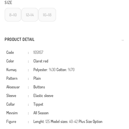
SIZE
8-10
12-14
16-18
PRODUCT DETAIL
Code
:
1051157
Color
:
Claret red
Kumaş
:
Polyester
: %30
Cotton
: %70
Pattern
:
Plain
Aksesuar
:
Buttons
Sleeve
:
Elastic sleeve
Collar
:
Tippet
Mevsim
:
All Season
Figure
:
Lenght
: 125
Model sizes
: 40-42
Plus Size Option