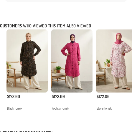
fashion) en belooft het een langdurig gebruik door de stevige structuur. De natuurlijke
samenstelling is ook zeer geschikt voor de gevoelige huid.
Made in Türkiye
CUSTOMERS WHO VIEWED THIS ITEM ALSO VIEWED
$172.00
$172.00
$172.00
Black Tuniek
Fuchsia Tuniek
Stone Tuniek