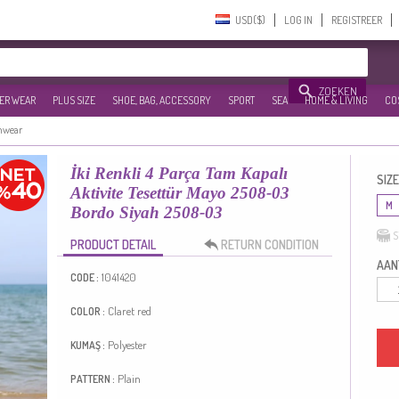
USD($)‎
LOG IN
REGISTREER
ZOEKEN
ER WEAR
PLUS SIZE
SHOE, BAG, ACCESSORY
SPORT
SEA
HOME & LIVING
CO
mwear
İki Renkli 4 Parça Tam Kapalı
SIZE
Aktivite Tesettür Mayo 2508-03
M
Bordo Siyah 2508-03
S
PRODUCT DETAIL
RETURN CONDITION
AANT
1041420
CODE :
Claret red
COLOR :
Polyester
KUMAŞ :
Plain
PATTERN :