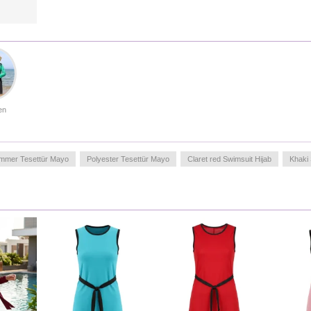
veelvuldig gebruik, ideaal voor warme zomerse
dagen.Ontworpen voor de vrouw die waarde hecht aan
privacy en mode. Deze burkini biedt volledige bedekking en
een comfortabele pasvorm die niet tekent, zodat u zich
zelfverzekerd kunt bewegen in het water.
Made in Türkiye
MEASURE OF MANNEQUIN :
en
HIPS
: 98,
WAIST
: 71,
CHEST
: 85,
HEIGHT
: 170,
WEIGHT
: 57
mmer Tesettür Mayo
Polyester Tesettür Mayo
Claret red Swimsuit Hijab
Khaki 