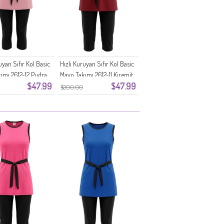
uyan Sıfır Kol Basic
Hızlı Kuruyan Sıfır Kol Basic
ımı 2612-12 Pudra
Mayo Takımı 2612-11 Kiremit
$47.99
$47.99
$200.00