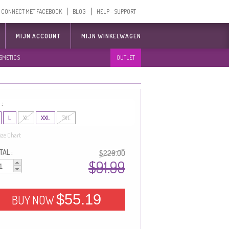
CONNECT MET FACEBOOK
BLOG
HELP - SUPPORT
MIJN ACCOUNT
MIJN WINKELWAGEN
SMETICS
OUTLET
 :
L
XL
XXL
3XL
ize Chart
AL :
$229.00
$91.99
$55.19
BUY NOW