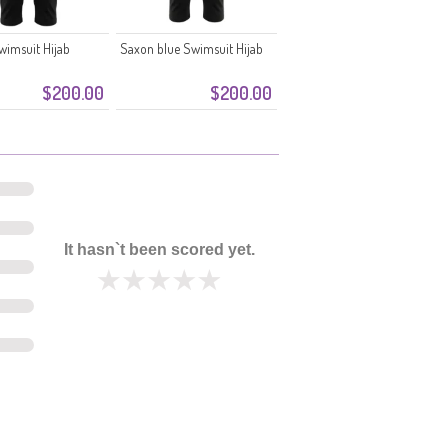
wimsuit Hijab
Saxon blue Swimsuit Hijab
$200.00
$200.00
It hasn`t been scored yet.