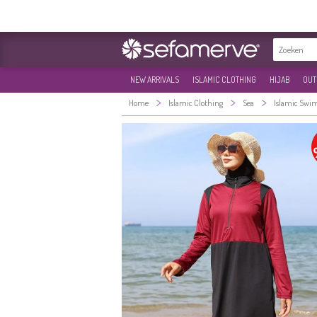
NEW ARRIVALS
ISLAMIC CLOTHING
HIJAB
OUT
>
>
>
Home
Islamic Clothing
Sea
Islamic Swi