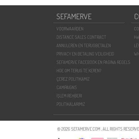
SEFAMERVE
C
VOORWAARDEN
CO
DISTANCE SALES CONTRACT
He
ANNULEREN EN TERUGBETALEN
LE
PRIVACY EN BETALING VEILIGHEID
WH
SEFAMERVE FACEBOOK EN PAGINA REGELS
HOE OM TERUG TE KEREN?
ÇEREZ POLITIKAMIZ
CAMPAIGNS
İŞLEM REHBERI
POLİTİKALARIMIZ
© 2026 SEFAMERVE.COM , ALL RIGHTS RESERVE