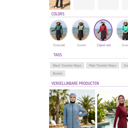
COLORS
Emerald
Green
Claret red
Gre
TAGS
Black Tesettür Mayo
Plain Tesettür Mayo
Su
Burkini
VERGELIJKBARE PRODUCTEN