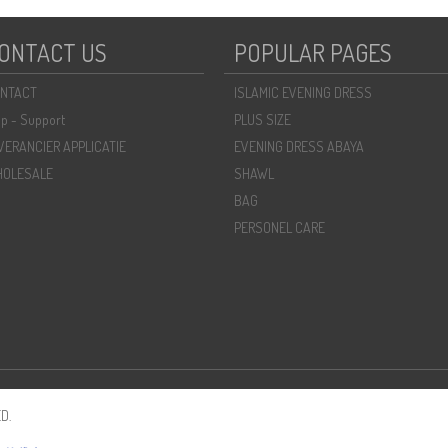
ONTACT US
POPULAR PAGES
NTACT
ISLAMIC EVENING DRESS
lp - Support
PLUS SIZE
VERANCIER APPLICATIE
EVENING DRESS ABAYA
OLESALE
SHAWL
BAG
PERSONEL CARE
D.