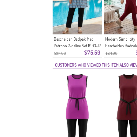
Bescheiden Badpak Met
Modern Simplicity
Patroon 2-delige Set 1903-12
Bescheiden Badpak
$75.59
Zwart Blauw
Riem En Ritssluitin
$314.00
$371.00
05 Terracotta
CUSTOMERS WHO VIEWED THIS ITEM ALSO VI