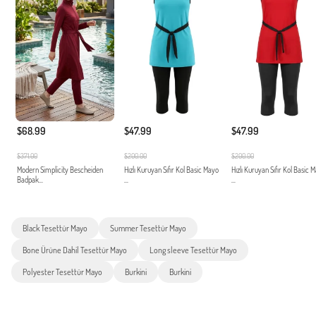
$68.99
$47.99
$47.99
$371.00
$200.00
$200.00
Modern Simplicity Bescheiden
Hızlı Kuruyan Sıfır Kol Basic Mayo
Hızlı Kuruyan Sıfır Kol Basic 
Badpak...
...
...
Black Tesettür Mayo
Summer Tesettür Mayo
Bone Ürüne Dahil Tesettür Mayo
Long sleeve Tesettür Mayo
Polyester Tesettür Mayo
Burkini
Burkini