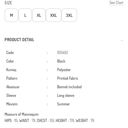
Size Chart
SIZE
M
L
XL
XXL
3XL
PRODUCT DETAIL
Code
:
1051492
Color
:
Black
Kumaş
:
Polyester
Pattern
:
Printed Fabric
Aksesuar
:
Bonnet included
Sleeve
:
Long sleeve
Mevsim
:
Summer
Measure of Mannequin
HIPS
: 115,
WAIST
: 78,
CHEST
: 105,
HEIGHT
: 178,
WEIGHT
: 78