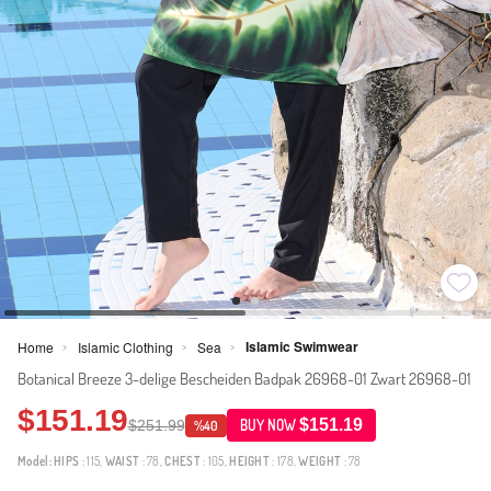
Islamic Swimwear
Home
Islamic Clothing
Sea
>
>
>
Botanical Breeze 3-delige Bescheiden Badpak 26968-01 Zwart 26968-01
$151.19
$151.19
$251.99
BUY NOW
%40
Model:
HIPS
: 115,
WAIST
: 78,
CHEST
: 105,
HEIGHT
: 178,
WEIGHT
: 78