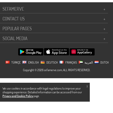
SEFAMERVE
+
CONTACT US
+
POPULAR PAGES
+
SOCIAL MEDIA
+
TÜRKÇE
ENGLISH
DEUTSCH
FRANÇAIS
العربية
DUTCH
Copyright © 2026 sefamerve.com, ALL RIGHTS RESERVED.
X
We use cookies in accordance with legal regulations to improve your
shopping experience. Detailed information can be accessed from our
Privacy and Cookie Policy
page.