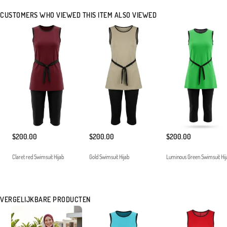
aksesuarlarla tamamlayarak stilinizi plajlara taşıyabilirsiniz. Düşük ısıda yıkanması ve
CUSTOMERS WHO VIEWED THIS ITEM ALSO VIEWED
direkt güneş ışığına maruz bırakılmadan kurutulması önerilir.ankeninin Ölçüleri: Beden
38, Boy 177 cm, Göğüs 90 cm, Bel 70 cm, Basen 98 cm
Made in Türkiye
$200.00
$200.00
$200.00
Claret red Swimsuit Hijab
Gold Swimsuit Hijab
Luminous Green Swimsuit Hij
VERGELIJKBARE PRODUCTEN