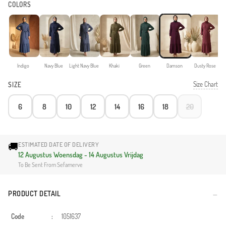
COLORS
Indigo
Navy Blue
Light Navy Blue
Khaki
Green
Damson
Dusty Rose
Size Chart
SIZE
6
8
10
12
14
16
18
20
🚚
ESTIMATED DATE OF DELIVERY
12 Augustus Woensdag - 14 Augustus Vrijdag
To Be Sent From Sefamerve
PRODUCT DETAIL
Code
:
1051637