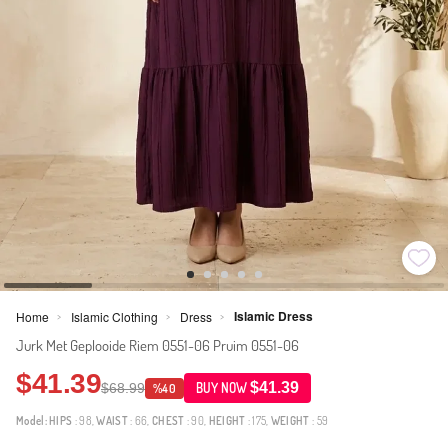
Islamic Dress
Home
Islamic Clothing
Dress
>
>
>
Jurk Met Geplooide Riem 0551-06 Pruim 0551-06
$41.39
$41.39
$68.99
BUY NOW
%40
Model:
HIPS
: 98,
WAIST
: 66,
CHEST
: 90,
HEIGHT
: 175,
WEIGHT
: 59