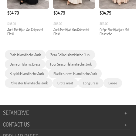
$34.79
$34.79
$34.79
$143.00
$143.00
$143.00
Jurk Met Hijab Van Crêpestof
Jurk Met Hijab Van Crêpestof
Crêpe Stof Hijabjurk Met
Elasti...
Elasti...
Elastische...
Plain İslamitische Jurk
Zero Collar İslamitische Jurk
Damson Islamic Dress
Four Season İslamitische Jurk
Kuşaklı İslamitische Jurk
Elastic sleeve İslamitische Jurk
Polyester İslamitische Jurk
Grote maat
Long Dress
Loose
SEFAMERVE
+
CONTACT US
+