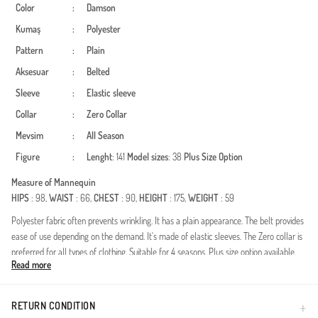
Color
:
Damson
Kumaş
:
Polyester
Pattern
:
Plain
Aksesuar
:
Belted
Sleeve
:
Elastic sleeve
Collar
:
Zero Collar
Mevsim
:
All Season
Figure
:
Lenght
: 141
Model sizes
: 38
Plus Size Option
Measure of Mannequin
HIPS
: 98,
WAIST
: 66,
CHEST
: 90,
HEIGHT
: 175,
WEIGHT
: 59
Polyester fabric often prevents wrinkling. It has a plain appearance. The belt provides
ease of use depending on the demand. It's made of elastic sleeves. The Zero collar is
preferred for all types of clothing. Suitable for 4 seasons. Plus size option available.
Read more
Deze speciaal ontworpen jurk combineert elegantie met een modern design en is
zorgvuldig samengesteld voor vrouwen die het verschil willen maken in de wereld
van bescheiden mode. Dankzij de duurzaamheid en soepele valling van de polyester
RETURN CONDITION
stof, biedt het een elegantie die de hele dag zijn vorm behoudt. Het geplooide detail in