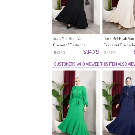
Jurk Met Hijab Van
Jurk Met Hijab Van
Crêpestof Elastische
Crêpestof Elastisch
$34.79
Mouwen En Ceintuur 0911-11
Mouwen En Ceintuu
$143.00
$143.00
Zwart
10 Ecru
CUSTOMERS WHO VIEWED THIS ITEM ALSO VI