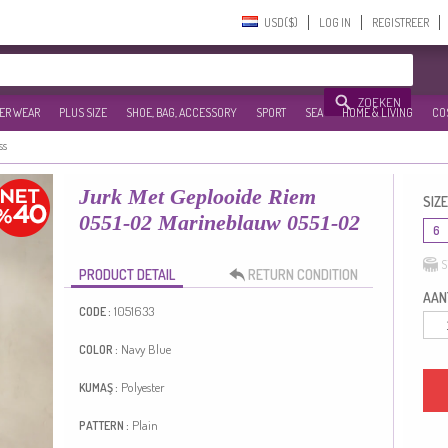
USD($)‎
LOG IN
REGISTREER
ZOEKEN
ER WEAR
PLUS SIZE
SHOE, BAG, ACCESSORY
SPORT
SEA
HOME & LIVING
CO
ss
Jurk Met Geplooide Riem
SIZE
0551-02 Marineblauw 0551-02
6
S
PRODUCT DETAIL
RETURN CONDITION
AANT
1051633
CODE :
Navy Blue
COLOR :
Polyester
KUMAŞ :
Plain
PATTERN :