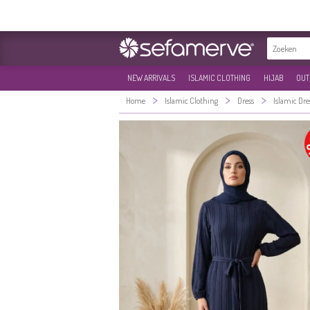
NEW ARRIVALS
ISLAMIC CLOTHING
HIJAB
OUT
>
>
>
Home
Islamic Clothing
Dress
Islamic Dre