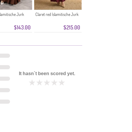
lamitische Jurk
Claret red İslamitische Jurk
$143.00
$215.00
It hasn`t been scored yet.