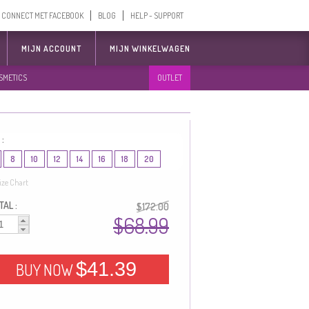
CONNECT MET FACEBOOK
BLOG
HELP - SUPPORT
MIJN ACCOUNT
MIJN WINKELWAGEN
SMETICS
OUTLET
 :
8
10
12
14
16
18
20
ize Chart
AL :
$172.00
$68.99
$41.39
BUY NOW