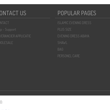
ONTACT US
POPULAR PAGES
NTACT
ISLAMIC EVENING DRESS
lp - Support
PLUS SIZE
VERANCIER APPLICATIE
EVENING DRESS ABAYA
OLESALE
SHAWL
BAG
PERSONEL CARE
D.