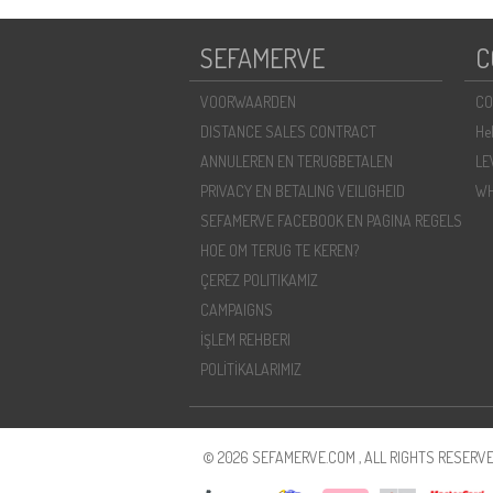
SEFAMERVE
C
VOORWAARDEN
CO
DISTANCE SALES CONTRACT
He
ANNULEREN EN TERUGBETALEN
LE
PRIVACY EN BETALING VEILIGHEID
WH
SEFAMERVE FACEBOOK EN PAGINA REGELS
HOE OM TERUG TE KEREN?
ÇEREZ POLITIKAMIZ
CAMPAIGNS
İŞLEM REHBERI
POLİTİKALARIMIZ
© 2026 SEFAMERVE.COM , ALL RIGHTS RESERVE