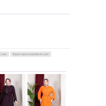
e Jurk
Elastic sleeve İslamitische Jurk