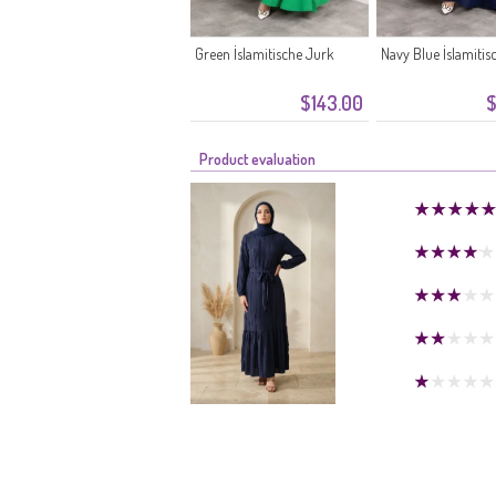
Green İslamitische Jurk
Navy Blue İslamitis
$143.00
$
Product evaluation