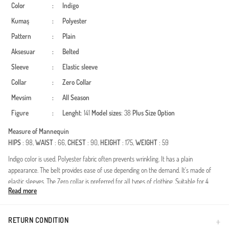
Color
:
Indigo
Kumaş
:
Polyester
Pattern
:
Plain
Aksesuar
:
Belted
Sleeve
:
Elastic sleeve
Collar
:
Zero Collar
Mevsim
:
All Season
Figure
:
Lenght
: 141
Model sizes
: 38
Plus Size Option
Measure of Mannequin
HIPS
: 98,
WAIST
: 66,
CHEST
: 90,
HEIGHT
: 175,
WEIGHT
: 59
Indigo color is used. Polyester fabric often prevents wrinkling. It has a plain
appearance. The belt provides ease of use depending on the demand. It's made of
elastic sleeves. The Zero collar is preferred for all types of clothing. Suitable for 4
Read more
seasons. Plus size option available.
Deze speciaal ontworpen jurk combineert elegantie met een modern design en is
zorgvuldig samengesteld voor vrouwen die het verschil willen maken in de wereld
RETURN CONDITION
van bescheiden mode. Dankzij de duurzaamheid en soepele valling van de polyester