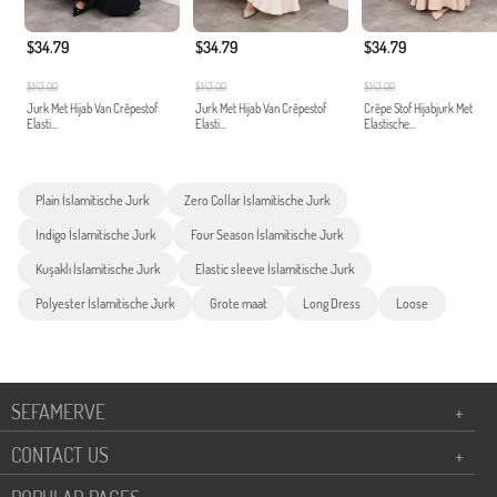
$34.79
$34.79
$34.79
$143.00
$143.00
$143.00
Jurk Met Hijab Van Crêpestof
Jurk Met Hijab Van Crêpestof
Crêpe Stof Hijabjurk Met
Elasti...
Elasti...
Elastische...
Plain İslamitische Jurk
Zero Collar İslamitische Jurk
Indigo İslamitische Jurk
Four Season İslamitische Jurk
Kuşaklı İslamitische Jurk
Elastic sleeve İslamitische Jurk
Polyester İslamitische Jurk
Grote maat
Long Dress
Loose
SEFAMERVE
+
CONTACT US
+