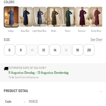
COLORS
Indigo
Navy Blue
Light Navy Blue
Khaki
Green
Damson
Dusty Rose
Size Chart
SIZE
6
8
10
12
14
16
18
20
🚚
ESTIMATED DATE OF DELIVERY
11 Augustus Dinsdag - 13 Augustus Donderdag
To Be Sent From Sefamerve
PRODUCT DETAIL
Code
:
1051632