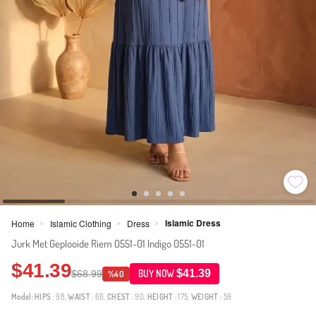
Islamic Dress
Home
Islamic Clothing
Dress
>
>
>
Jurk Met Geplooide Riem 0551-01 Indigo 0551-01
$41.39
$41.39
$68.99
BUY NOW
%40
Model:
HIPS
: 98,
WAIST
: 66,
CHEST
: 90,
HEIGHT
: 175,
WEIGHT
: 59