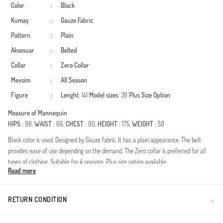
Color
:
Black
Kumaş
:
Gauze Fabric
Pattern
:
Plain
Aksesuar
:
Belted
Collar
:
Zero Collar
Mevsim
:
All Season
Figure
:
Lenght
: 141
Model sizes
: 38
Plus Size Option
Measure of Mannequin
HIPS
: 98,
WAIST
: 66,
CHEST
: 90,
HEIGHT
: 175,
WEIGHT
: 59
Black color is used. Designed by Gauze fabric. It has a plain appearance. The belt
provides ease of use depending on the demand. The Zero collar is preferred for all
types of clothing. Suitable for 4 seasons. Plus size option available.
Read more
Deze speciaal ontworpen jurk combineert elegantie met een modern design en is
zorgvuldig samengesteld voor vrouwen die het verschil willen maken in de wereld
van bescheiden mode. Dankzij de duurzaamheid en soepele valling van de polyester
RETURN CONDITION
stof, biedt het een elegantie die de hele dag zijn vorm behoudt. Het geplooide detail in
de taille accentueert sierlijk uw silhouet, terwijl de verstelbare ceintuur zorgt voor een