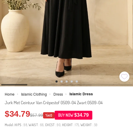
Islamic Dress
Home
Islamic Clothing
Dress
>
>
>
Jurk Met Ceintuur Van Crêpestof 0509-04 Zwart 0509-04
$34.79
$34.79
$57.99
BUY NOW
%40
Model:
HIPS
: 98,
WAIST
: 66,
CHEST
: 90,
HEIGHT
: 175,
WEIGHT
: 59