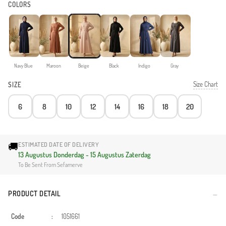
COLORS
Navy Blue
Maroon
Beige
Black
Indigo
Gray
Size Chart
SIZE
6
8
10
12
14
16
18
20
🚚
ESTIMATED DATE OF DELIVERY
13 Augustus Donderdag - 15 Augustus Zaterdag
To Be Sent From Sefamerve
PRODUCT DETAIL
Code
:
1051661