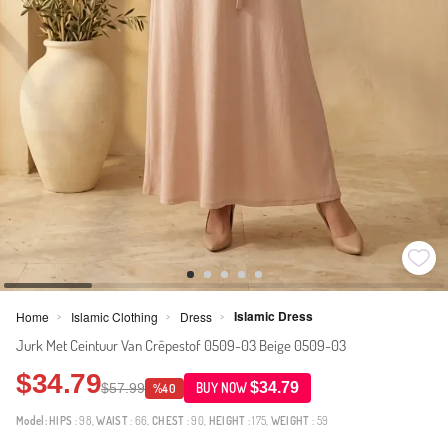
Islamic Dress
Home
Islamic Clothing
Dress
>
>
>
Jurk Met Ceintuur Van Crêpestof 0509-03 Beige 0509-03
$34.79
$34.79
$57.99
BUY NOW
%40
Model:
HIPS
: 98,
WAIST
: 66,
CHEST
: 90,
HEIGHT
: 175,
WEIGHT
: 59