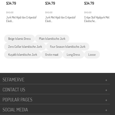
$34.79
$34.79
$34.79
$143.00
$143.00
$143.00
Jurk Met Hijab Van Crêpestof
Jurk Met Hijab Van Crêpestof
Crêpe Stof Hijabjurk Met
Elasti...
Elasti...
Elastische...
Beige Islamic Dress
Plain İslamitische Jurk
Zero Collar İslamitische Jurk
Four Season İslamitische Jurk
Kuşaklı İslamitische Jurk
Grote maat
Long Dress
Loose
SEFAMERVE
+
CONTACT US
+
POPULAR PAGES
+
SOCIAL MEDIA
+