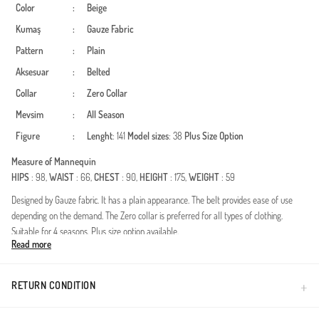
Color
:
Beige
Kumaş
:
Gauze Fabric
Pattern
:
Plain
Aksesuar
:
Belted
Collar
:
Zero Collar
Mevsim
:
All Season
Figure
:
Lenght
: 141
Model sizes
: 38
Plus Size Option
Measure of Mannequin
HIPS
: 98,
WAIST
: 66,
CHEST
: 90,
HEIGHT
: 175,
WEIGHT
: 59
Designed by Gauze fabric. It has a plain appearance. The belt provides ease of use
depending on the demand. The Zero collar is preferred for all types of clothing.
Suitable for 4 seasons. Plus size option available.
Read more
Deze speciaal ontworpen jurk combineert elegantie met een modern design en is
zorgvuldig samengesteld voor vrouwen die het verschil willen maken in de wereld
van bescheiden mode. Dankzij de duurzaamheid en soepele valling van de polyester
RETURN CONDITION
stof, biedt het een elegantie die de hele dag zijn vorm behoudt. Het geplooide detail in
de taille accentueert sierlijk uw silhouet, terwijl de verstelbare ceintuur zorgt voor een