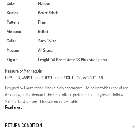
Color
:
Maroon
Kumaş
:
Gauze Fabric
Pattern
:
Plain
Aksesuar
:
Belted
Collar
:
Zero Collar
Mevsim
:
All Season
Figure
:
Lenght
: 141
Model sizes
: 38
Plus Size Option
Measure of Mannequin
HIPS
: 98,
WAIST
: 66,
CHEST
: 90,
HEIGHT
: 175,
WEIGHT
: 59
Designed by Gauze fabric. It has a plain appearance. The belt provides ease of use
depending on the demand. The Zero collar is preferred for all types of clothing.
Suitable for 4 seasons. Plus size option available.
Read more
Deze speciaal ontworpen jurk combineert elegantie met een modern design en is
zorgvuldig samengesteld voor vrouwen die het verschil willen maken in de wereld
van bescheiden mode. Dankzij de duurzaamheid en soepele valling van de polyester
RETURN CONDITION
stof, biedt het een elegantie die de hele dag zijn vorm behoudt. Het geplooide detail in
de taille accentueert sierlijk uw silhouet, terwijl de verstelbare ceintuur zorgt voor een