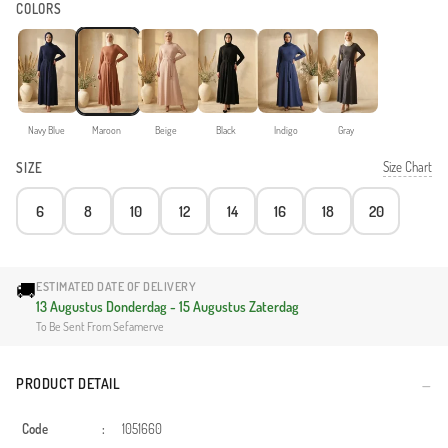
COLORS
Navy Blue
Maroon
Beige
Black
Indigo
Gray
Size Chart
SIZE
6
8
10
12
14
16
18
20
🚚
ESTIMATED DATE OF DELIVERY
13 Augustus Donderdag - 15 Augustus Zaterdag
To Be Sent From Sefamerve
PRODUCT DETAIL
Code
:
1051660