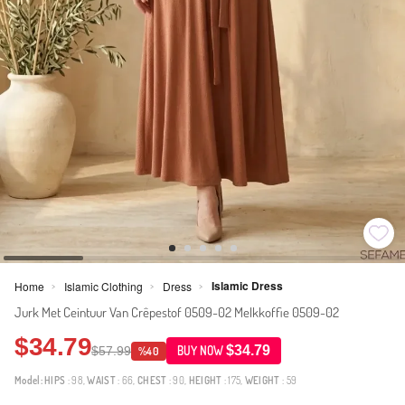
Islamic Dress
Home
Islamic Clothing
Dress
>
>
>
Jurk Met Ceintuur Van Crêpestof 0509-02 Melkkoffie 0509-02
$34.79
$34.79
$57.99
BUY NOW
%40
Model:
HIPS
: 98,
WAIST
: 66,
CHEST
: 90,
HEIGHT
: 175,
WEIGHT
: 59