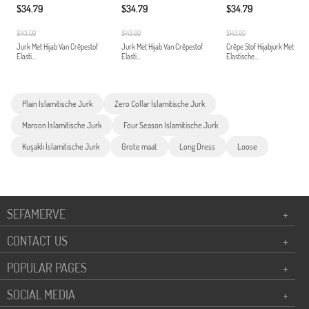
$34.79
$34.79
$34.79
$143.00
$143.00
$143.00
Jurk Met Hijab Van Crêpestof
Jurk Met Hijab Van Crêpestof
Crêpe Stof Hijabjurk Met
Elasti...
Elasti...
Elastische...
Plain İslamitische Jurk
Zero Collar İslamitische Jurk
Maroon İslamitische Jurk
Four Season İslamitische Jurk
Kuşaklı İslamitische Jurk
Grote maat
Long Dress
Loose
SEFAMERVE
+
CONTACT US
+
POPULAR PAGES
+
SOCIAL MEDIA
+