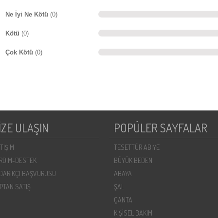
Ne İyi Ne Kötü
(0)
Kötü
(0)
Çok Kötü
(0)
İZE ULAŞIN
POPÜLER SAYFALAR
ETIŞIM
TESETTÜR ABİYE
RDIM-DESTEK
BÜYÜK BEDEN
DARIKÇI BAŞVURUSU
ABAYA
PTAN SATIŞ
ŞAL
ÇANTA
KİŞİSEL BAKIM