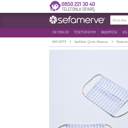
EN YENILER
TESETTÜR GİYİM
BAŞÖRTÜSÜ
DIŞ
>
>
ANA SAYFA
Ayakkabı, Çanta, Aksesuar
Aksesuar