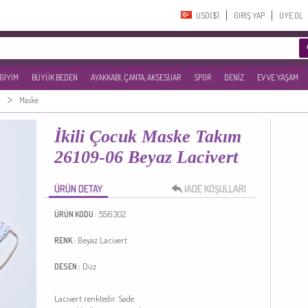
USD($)‎
GIRIŞ YAP
ÜYE OL
 GİYİM
BÜYÜK BEDEN
AYAKKABI, ÇANTA, AKSESUAR
SPOR
DENİZ
EV VE YAŞAM
>
Maske
İkili Çocuk Maske Takım
26109-06 Beyaz Lacivert
ÜRÜN DETAY
İADE KOŞULLARI
556302
ÜRÜN KODU :
Beyaz
Lacivert
RENK :
Düz
DESEN :
Lacivert renktedir. Sade.