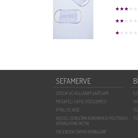
SEFAMERVE
B
ÜYELIK VE KULLANIM ŞARTLARI
İL
MESAFELI SATIŞ SÖZLEŞMESI
YA
İPTAL VE İADE
TE
KIŞISEL VERILERIN KORUNMASI POLITIKASI -
TO
AYDINLATMA METNI
FACEBOOK SAYFA KURALLARI