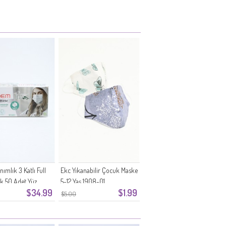
nımlık 3 Katlı Full
Ekc Yıkanabilir Çocuk Maske
ik 50 Adet Yüz
5-12 Yaş 1908-01
$34.99
$1.99
1000-01
$5.00