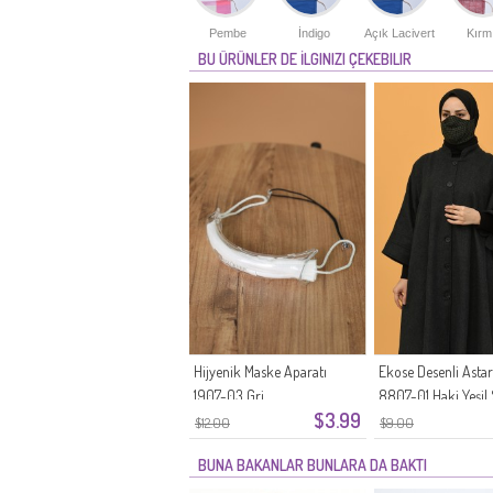
Pembe
İndigo
Açık Lacivert
Kırm
BU ÜRÜNLER DE İLGINIZI ÇEKEBILIR
Hijyenik Maske Aparatı
Ekose Desenli Astar
1907-03 Gri
8807-01 Haki Yeşil
$3.99
$12.00
$9.00
BUNA BAKANLAR BUNLARA DA BAKTI