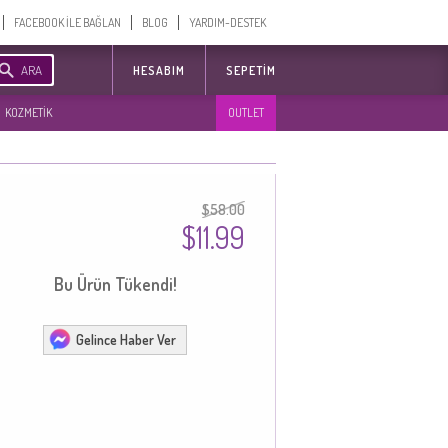
FACEBOOK İLE BAĞLAN
BLOG
YARDIM-DESTEK
ARA
HESABIM
SEPETIM
KOZMETİK
OUTLET
$58.00
$11.99
Bu Ürün Tükendi!
Gelince Haber Ver