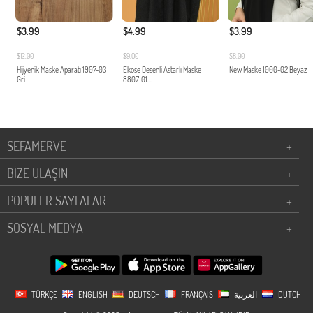
$3.99
$4.99
$3.99
$12.00
$9.00
$8.00
Hijyenik Maske Aparatı 1907-03
Ekose Desenli Astarlı Maske
New Maske 1000-02 Beyaz
Gri
8807-01...
SEFAMERVE
+
BİZE ULAŞIN
+
POPÜLER SAYFALAR
+
SOSYAL MEDYA
+
TÜRKÇE
ENGLISH
DEUTSCH
FRANÇAIS
العربية
DUTCH