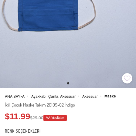
Maske
ANA SAYFA
Ayakkabı, Çanta, Aksesuar
Aksesuar
>
>
>
İkili Çocuk Maske Takım 26109-02 İndigo
$11.99
$29.00
%59 İndirim
RENK SEÇENEKLERİ