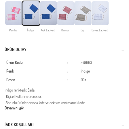
Pembe
İndigo
Açık Lacivert
Kırmızı
Bej
Beyaz, Lacivert
ÜRÜN DETAY
Ürün Kodu
:
549663
Renk
:
İndigo
Desen
:
Düz
İndigo renktedir. Sade.
-Kişisel kullanım ürünüdür.
-Sorunlu ürünler dışında iade ve değişim yapılmamaktadır.
Devamını gör
Türkiye'de üretilmiştir.
İADE KOŞULLARI