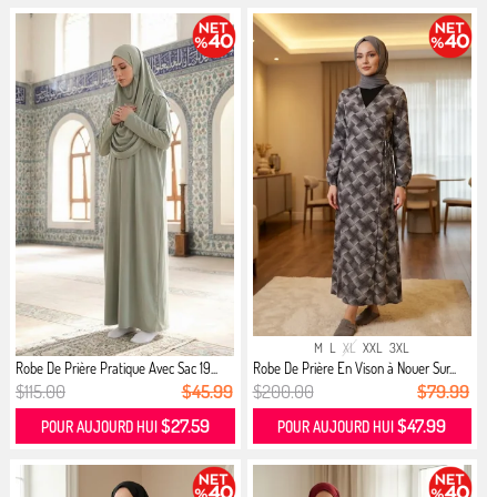
M
L
XL
XXL
3XL
Robe De Prière Pratique Avec Sac 19...
Robe De Prière En Vison à Nouer Sur...
$115.00
$45.99
$200.00
$79.99
$27.59
$47.99
POUR AUJOURD HUI
POUR AUJOURD HUI