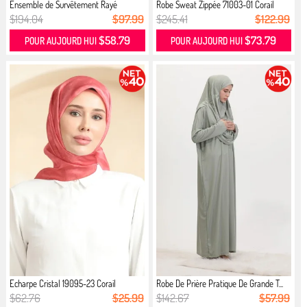
Ensemble de Survêtement Rayé
Robe Sweat Zippée 71003-01 Corail
70055-...
$194.04
$97.99
$245.41
$122.99
$58.79
$73.79
POUR AUJOURD HUI
POUR AUJOURD HUI
Echarpe Cristal 19095-23 Corail
Robe De Prière Pratique De Grande T...
$62.76
$25.99
$142.67
$57.99