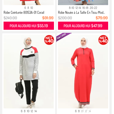
6
8
10
8-10
12-14
16-18
20-22
Robe Ceinturée 80153A-01 Corail
Robe Nouée à La Taille En Tissu Mod...
$240.00
$91.99
$200.00
$79.99
$55.19
$47.99
POUR AUJOURD HUI
POUR AUJOURD HUI
6
8
10
12
14
6
8
10
12
14