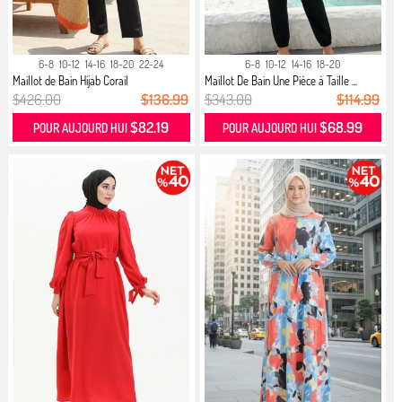
6-8
10-12
14-16
18-20
22-24
6-8
10-12
14-16
18-20
Maillot de Bain Hijab Corail
Maillot De Bain Une Pièce à Taille ...
$426.00
$136.99
$343.00
$114.99
$82.19
$68.99
POUR AUJOURD HUI
POUR AUJOURD HUI