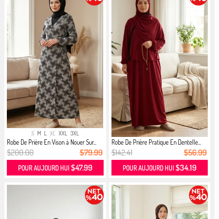
S
M
L
XL
XXL
3XL
Robe De Prière En Vison à Nouer Sur...
Robe De Prière Pratique En Dentelle...
$200.00
$79.99
$142.41
$56.99
$47.99
$34.19
POUR AUJOURD HUI
POUR AUJOURD HUI