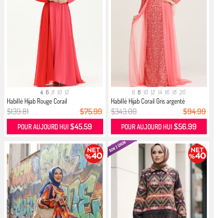
4
6
8
10
12
6
8
10
12
14
16
18
20
Habillé Hijab Rouge Corail
Habillé Hijab Corail Gris argenté
$139.81
$75.99
$343.00
$94.99
$45.59
$56.99
POUR AUJOURD HUI
POUR AUJOURD HUI