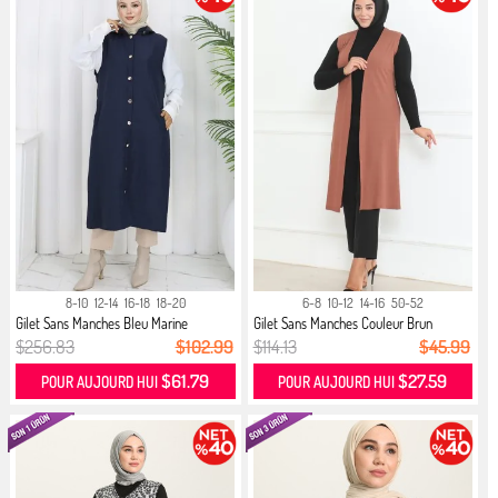
8-10
12-14
16-18
18-20
6-8
10-12
14-16
50-52
Gilet Sans Manches Bleu Marine
Gilet Sans Manches Couleur Brun
$256.83
$102.99
$114.13
$45.99
$61.79
$27.59
POUR AUJOURD HUI
POUR AUJOURD HUI