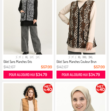
S
M
L
XL
XXL
3XL
S
M
L
XL
XXL
3XL
Gilet Sans Manches Gris
Gilet Sans Manches Couleur Brun
$142.67
$57.99
$142.67
$57.99
$34.79
$34.79
POUR AUJOURD HUI
POUR AUJOURD HUI