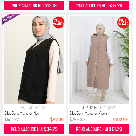
$13.19
$34.79
POUR AUJOURD HUI
POUR AUJOURD HUI
M
L
XL
XXL
3XL
8-10
12-14
16-18
20-22
Gilet Sans Manches Noir
Gilet Sans Manches Vison
$142.67
$57.99
$256.83
$102.99
$34.79
$61.79
POUR AUJOURD HUI
POUR AUJOURD HUI