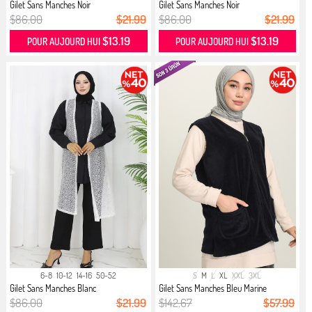
Gilet Sans Manches Noir
Gilet Sans Manches Noir
$86.00
$21.99
$86.00
$21.99
$13.19
$13.19
POUR AUJOURD HUI
POUR AUJOURD HUI
6-8
10-12
14-16
50-52
S
M
L
XL
XXL
3XL
Gilet Sans Manches Blanc
Gilet Sans Manches Bleu Marine
$86.00
$21.99
$142.67
$57.99