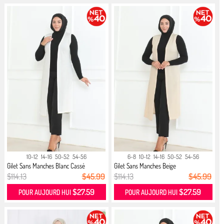
10-12
14-16
50-52
54-56
6-8
10-12
14-16
50-52
54-56
Gilet Sans Manches Blanc Cassé
Gilet Sans Manches Beige
$114.13
$45.99
$114.13
$45.99
$27.59
$27.59
POUR AUJOURD HUI
POUR AUJOURD HUI