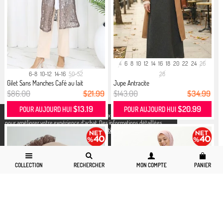
4
6
8
10
12
14
16
18
20
22
24
26
6-8
10-12
14-16
50-52
28
Gilet Sans Manches Café au lait
Jupe Antracite
$86.00
$21.99
$143.00
$34.99
$13.19
$20.99
POUR AUJOURD HUI
POUR AUJOURD HUI
X
Nous utilisons des cookies conformément aux réglementations légales
pour améliorer votre expérience d`achat. Des informations détaillées
peuvent être consultées sur notre page,
Politique de cookies
et
confidentialité.
COLLECTION
RECHERCHER
MON COMPTE
PANIER