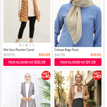
6
8
10
12
14
Gilet Sans Manches Camel
Echarpe Beige Foncé
$199.75
$83.99
$42.78
$18.99
$50.39
$11.39
POUR AUJOURD HUI
POUR AUJOURD HUI