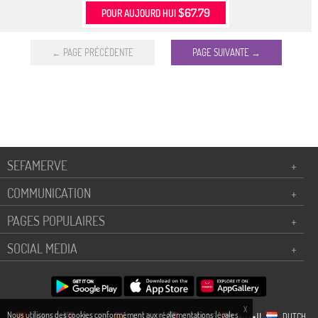
$67.79
POUR AUJOURD HUI
← PAGE PRÉCÉDENTE
PAGE SUIVANTE →
SEFAMERVE
+
COMMUNICATION
+
PAGES POPULAIRES
+
SOCIAL MEDIA
+
X
Nous utilisons des cookies conformément aux réglementations légales
TÜRKÇE
ENGLISH
DEUTSCH
FRANÇAIS
العربية
DUTCH