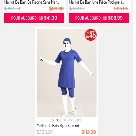
Maillot De Bain De Piscine Sans Man...
Maillot De Bain Une Pièce Pudique à...
$257.00
$68.99
$343.00
$114.99
$41.39
$68.99
POUR AUJOURD HUI
POUR AUJOURD HUI
S
M
L
XL
XXL
3XL
Maillot de Bain Hijab Blue roi
$268.24
$112.99