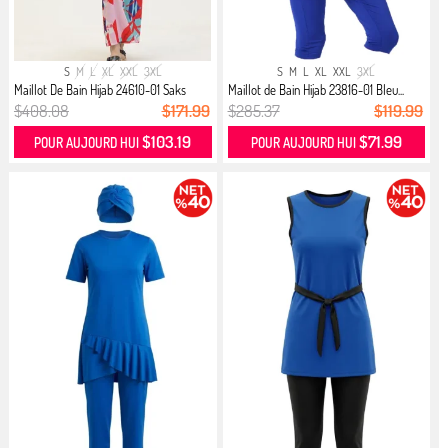
S
M
L
XL
XXL
3XL
S
M
L
XL
XXL
3XL
Maillot De Bain Hijab 24610-01 Saks
Maillot de Bain Hijab 23816-01 Bleu...
$408.08
$171.99
$285.37
$119.99
$103.19
$71.99
POUR AUJOURD HUI
POUR AUJOURD HUI