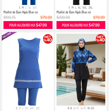
S
M
L
XL
XXL
S
M
L
XL
XXL
3XL
Maillot de Bain Hijab Blue roi
Maillot de Bain Hijab Blue roi
$199.75
$79.99
$200.00
$79.99
$47.99
$47.99
POUR AUJOURD HUI
POUR AUJOURD HUI
S
M
L
XL
XXL
3XL
6-8
10-12
14-16
18-20