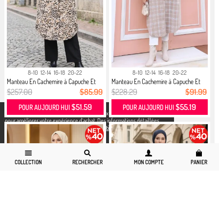
8-10
12-14
16-18
20-22
8-10
12-14
16-18
20-22
Manteau En Cachemire à Capuche Et
Manteau En Cachemire à Capuche Et
B...
M...
$257.00
$85.99
$228.29
$91.99
$51.59
$55.19
POUR AUJOURD HUI
POUR AUJOURD HUI
X
Nous utilisons des cookies conformément aux réglementations légales
pour améliorer votre expérience d`achat. Des informations détaillées
peuvent être consultées sur notre page,
Politique de cookies
et
confidentialité.
COLLECTION
RECHERCHER
MON COMPTE
PANIER