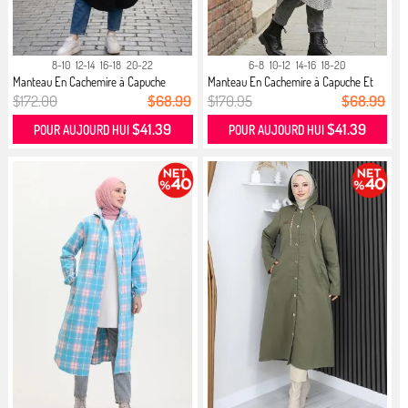
8-10
12-14
16-18
20-22
6-8
10-12
14-16
18-20
Manteau En Cachemire à Capuche
Manteau En Cachemire à Capuche Et
Bout...
B...
$172.00
$68.99
$170.95
$68.99
$41.39
$41.39
POUR AUJOURD HUI
POUR AUJOURD HUI