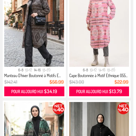
6-8
10-12
14-16
18-20
6-8
10-12
14-16
18-20
Manteau D`hiver Boutonné à Motifs E...
Cape Boutonnée à Motif Ethnique 055...
$142.41
$56.99
$143.00
$22.99
$34.19
$13.79
POUR AUJOURD HUI
POUR AUJOURD HUI