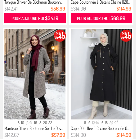
Tunique D`hiver De Bûcheron Boutonn...
Cape Boutonnée à Détails Chaîne 020...
$142.41
$56.99
$314.00
$114.99
$34.19
$68.99
POUR AUJOURD HUI
POUR AUJOURD HUI
8-10
12-14
16-18
20-22
8-10
12-14
16-18
20-22
Manteau D`hiver Boutonné Sur Le Dev...
Cape Détaillée à Chaîne Boutonnée 0...
$142.67
$57.99
$314.00
$114.99