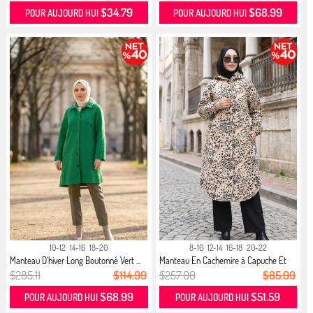
$34.79
$68.99
POUR AUJOURD HUI
POUR AUJOURD HUI
10-12
14-16
18-20
8-10
12-14
16-18
20-22
Manteau D`hiver Long Boutonné Vert ...
Manteau En Cachemire à Capuche Et
B...
$285.11
$114.99
$257.00
$85.99
$68.99
$51.59
POUR AUJOURD HUI
POUR AUJOURD HUI