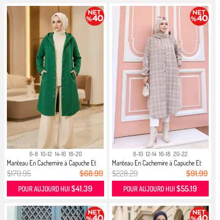
6-8
10-12
14-16
18-20
8-10
12-14
16-18
20-22
Manteau En Cachemire à Capuche Et
Manteau En Cachemire à Capuche Et
B...
M...
$170.95
$68.99
$228.29
$91.99
$41.39
$55.19
POUR AUJOURD HUI
POUR AUJOURD HUI