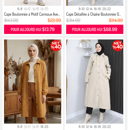
6-8
10-12
14-16
18-20
8-10
12-14
16-18
20-22
Cape Boutonnée à Motif Carreaux Ave...
Cape Détaillée à Chaîne Boutonnée 0...
$143.00
$22.99
$314.00
$114.99
$13.79
$68.99
POUR AUJOURD HUI
POUR AUJOURD HUI
6-8
10-12
14-16
18-20
8-10
12-14
16-18
20-22