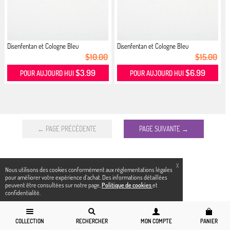
Disenfentan et Cologne Bleu
Disenfentan et Cologne Bleu
$10.00
$15.00
$3.99
$6.99
POUR AUJOURD HUI
POUR AUJOURD HUI
← PAGE PRÉCÉDENTE
PAGE SUIVANTE →
X
Nous utilisons des cookies conformément aux réglementations légales
pour améliorer votre expérience d`achat. Des informations détaillées
peuvent être consultées sur notre page,
Politique de cookies
et
confidentialité.
COLLECTION
RECHERCHER
MON COMPTE
PANIER