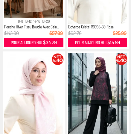
6-8
10-12
14-16
18-20
Poncho Hiver Tissu Bouclé Avec Cein...
Echarpe Cristal 19095-30 Rose
$143.00
$57.99
$62.76
$25.99
$34.79
$15.59
POUR AUJOURD HUI
POUR AUJOURD HUI