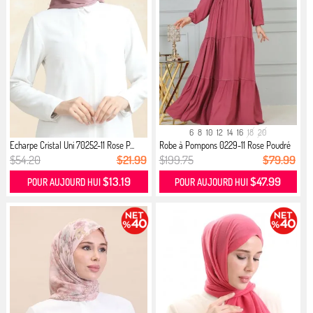
6
8
10
12
14
16
18
20
Echarpe Cristal Uni 70252-11 Rose P...
Robe à Pompons 0229-11 Rose Poudré
$54.20
$21.99
$199.75
$79.99
$13.19
$47.99
POUR AUJOURD HUI
POUR AUJOURD HUI