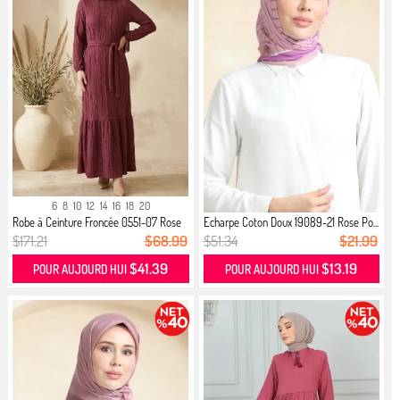
6
8
10
12
14
16
18
20
Robe à Ceinture Froncée 0551-07 Rose
Echarpe Coton Doux 19089-21 Rose Po...
$171.21
$68.99
$51.34
$21.99
$41.39
$13.19
POUR AUJOURD HUI
POUR AUJOURD HUI