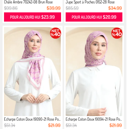
Châle Ambre 70242-08 Brun Rose
Jupe Sport à Poches 0152-28 Rose
Poud...
$99.86
$39.99
$85.59
$34.99
$23.99
$20.99
POUR AUJOURD HUI
POUR AUJOURD HUI
Echarpe Coton Doux 19090-21 Rose Po...
Echarpe Coton Doux 19094-21 Rose Po...
$51.34
$21.99
$51.34
$21.99