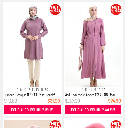
6
8
10
12
14
16
18
20
10
12
14
16
18
20
Tunique Basique 1120-10 Rose Poudré...
Asil Ensemble Abaya 0336-08 Rose
Po...
$79.88
$31.99
$257.00
$74.99
$19.19
$44.99
POUR AUJOURD HUI
POUR AUJOURD HUI