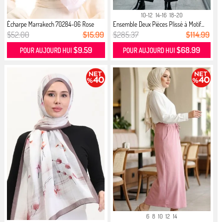
10-12
14-16
18-20
Écharpe Marrakech 70284-06 Rose
Ensemble Deux Pièces Plissé à Motif...
$52.00
$15.99
$285.37
$114.99
$9.59
$68.99
POUR AUJOURD HUI
POUR AUJOURD HUI
6
8
10
12
14