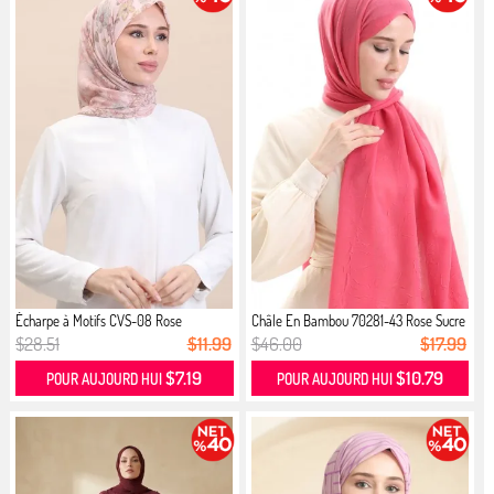
Écharpe à Motifs CVS-08 Rose
Châle En Bambou 70281-43 Rose Sucre
$28.51
$11.99
$46.00
$17.99
$7.19
$10.79
POUR AUJOURD HUI
POUR AUJOURD HUI