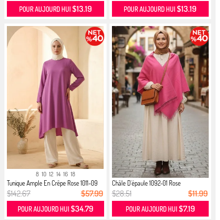
$13.19
$13.19
POUR AUJOURD HUI
POUR AUJOURD HUI
8
10
12
14
16
18
Tunique Ample En Crêpe Rose 1011-09
Châle D`épaule 1092-01 Rose
$142.67
$57.99
$28.51
$11.99
$34.79
$7.19
POUR AUJOURD HUI
POUR AUJOURD HUI