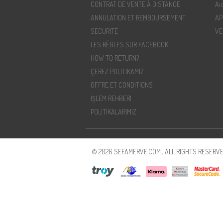
CONTRAT DE VENTE À DISTANCE
Ai
ANNULATION ET REMBOURSEMENT
AP
SECURITÉ
VE
LES RÈGLES SUR FACEBOOK
HOW TO RETURN?
ÇEREZ POLITIKAMIZ
OFFRE ET CONDITIONS
İŞLEM REHBERI
POLİTİKALARIMIZ
© 2026 SEFAMERVE.COM , ALL RIGHTS RESERVE