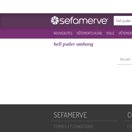
NOUVEAUTES
VÊTEMENTS HIJAB
VOILE
VÊTEMENT
hell puder umhang
Accueil
SEFAMERVE
C
TERMES ET CONDITIONS
CO