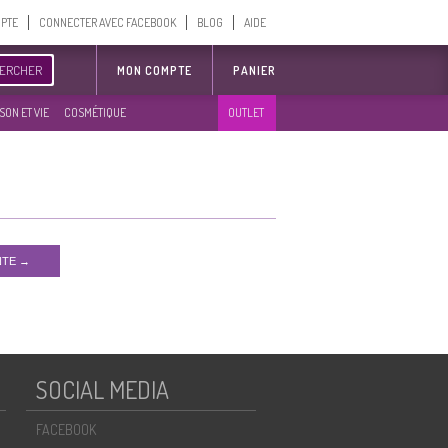
MPTE
CONNECTER AVEC FACEBOOK
BLOG
AIDE
ERCHER
MON COMPTE
PANIER
SON ET VIE
COSMÉTIQUE
OUTLET
NTE →
SOCIAL MEDIA
FACEBOOK