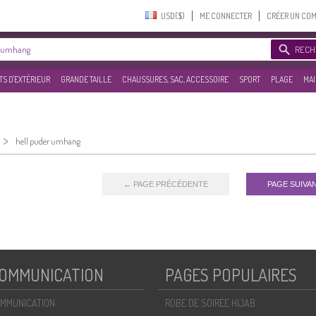
USD($)‎
ME CONNECTER
CRÉER UN CO
RECH
S D'EXTÉRIEUR
GRANDE TAILLE
CHAUSSURES, SAC, ACCESSOIRE
SPORT
PLAGE
MAI
>
hell puder umhang
← PAGE PRÉCÉDENTE
PAGE SUIVA
OMMUNICATION
PAGES POPULAIRES
MMUNICATION
ROBE DE SOIRÉE HIJAB