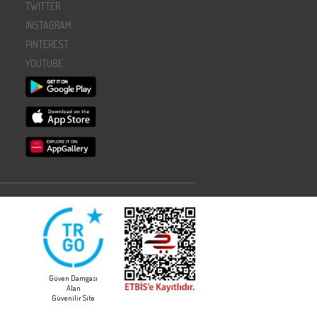
TWITTER
INSTAGRAM
PINTEREST
YOUTUBE
Güven Damgası
Alan
Güvenilir Site