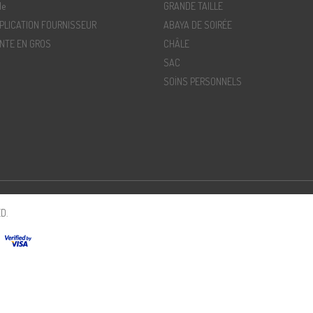
de
GRANDE TAILLE
PLICATION FOURNISSEUR
ABAYA DE SOIRÉE
NTE EN GROS
CHÂLE
SAC
SOİNS PERSONNELS
D.