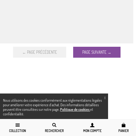
← PAGE PRÉCÉDENTE
PAGE SUIVANTE →
X
Nous utilisons des cookies conformément aux réglementations légales
pour améliorer votre expérience d`achat. Des informations détaillées
peuvent être consultées sur notre page,
Politique de cookies
et
confidentialité.
COLLECTION
RECHERCHER
MON COMPTE
PANIER