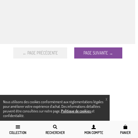
← PAGE PRÉCÉDENTE
PAGE SUIVANTE →
X
Nous utilisons des cookies conformément aux réglementations légales
pour améliorer votre expérience d`achat. Des informations détaillées
peuvent être consultées sur notre page,
Politique de cookies
et
confidentialité.
COLLECTION
RECHERCHER
MON COMPTE
PANIER