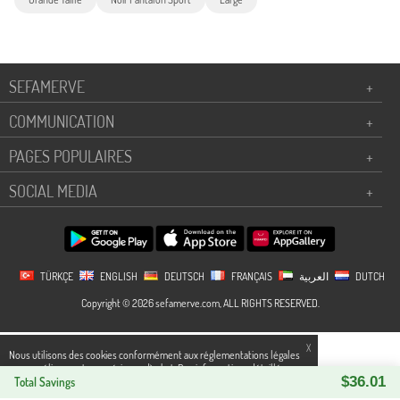
SEFAMERVE
+
COMMUNICATION
+
PAGES POPULAIRES
+
SOCIAL MEDIA
+
TÜRKÇE
ENGLISH
DEUTSCH
FRANÇAIS
العربية
DUTCH
Copyright © 2026 sefamerve.com, ALL RIGHTS RESERVED.
X
Nous utilisons des cookies conformément aux réglementations légales
pour améliorer votre expérience d`achat. Des informations détaillées
$36.01
peuvent être consultées sur notre page,
Total Savings
Politique de cookies
et
confidentialité.