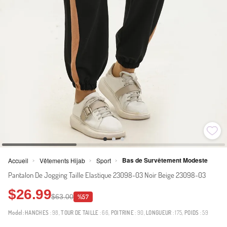
Bas de Survêtement Modeste
Accueil
Vêtements Hijab
Sport
>
>
>
Pantalon De Jogging Taille Elastique 23098-03 Noir Beige 23098-03
$26.99
$63.00
%57
Model:
HANCHES
: 98,
TOUR DE TAILLE
: 66,
POITRINE
: 90,
LONGUEUR
: 175,
POIDS
: 59