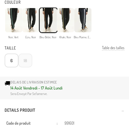
COULEUR
Noir, Vert
Ecru, Noir
Bleu Bébé, Noir
Khaki, Noir
Bleu Marine, Ecru
Table des tailles
TAILLE
6
18
🚚
DELAIS DE LIVRAISON ESTIMEE
14 Août Vendredi - 17 Août Lundi
Sera Envoyé Par Sefamerve.
DETAILS PRODUIT
Code de produit
:
991601