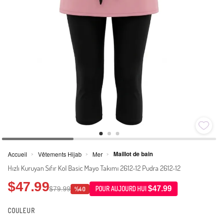
Maillot de bain
Accueil
Vêtements Hijab
Mer
>
>
>
Hızlı Kuruyan Sıfır Kol Basic Mayo Takımı 2612-12 Pudra 2612-12
$47.99
$47.99
$79.99
POUR AUJOURD HUI
%40
COULEUR