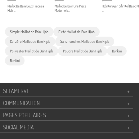
$314.00
$371.00
$200.00
Maillot De Bain Deux Pièces à
Maillot De Bain Une Pièce
Hızlı Kuruyan Sıfır Kol Basic 
Motif...
Moderne E...
...
Simple Maillot de Bain Hijab
D`été Maillot de Bain Hijab
Col zéro Maillot de Bain Hijab
Sans manches Maillot de Bain Hijab
Poliyester Maillot de Bain Hijab
Poudre Maillot de Bain Hijab
Burkini
Burkini
SEFAMERVE
+
COMMUNICATION
+
PAGES POPULAIRES
+
SOCIAL MEDIA
+