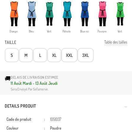
Orange
Bleu
Vert
Pétrole
Blue roi
Pourpre
Vert
Table des tailles
TAILLE
S
M
L
XL
XXL
3XL
🚚
DELAIS DE LIVRAISON ESTIMEE
11 Août Mardi - 13 Août Jeudi
Sera Envoyé Par Sefamerve.
DETAILS PRODUIT
Code de produit
:
1051037
Couleur
:
Poudre