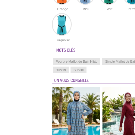
Orange
Bleu
Vert
Pétr
Turquoise
MOTS CLÉS
Pourpre Maillot de Bain Hijab
Simple Maillot de Bai
Burkini
Burkini
ON VOUS CONSEILLE