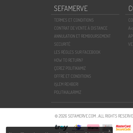
SEFAMERVE
C
TERMES ET CONDITIONS
CO
CONTRAT DE VENTE À DISTANCE
Ai
ANNULATION ET REMBOURSEMENT
AP
SECURITÉ
VE
LES RÈGLES SUR FACEBOOK
HOW TO RETURN?
ÇEREZ POLITIKAMIZ
OFFRE ET CONDITIONS
İŞLEM REHBERI
POLİTİKALARIMIZ
© 2026 SEFAMERVE.COM , ALL RIGHTS RESERVE
X