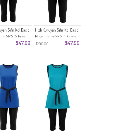
uyan Sıfır Kol Basic
Hızlı Kuruyan Sıfır Kol Basic
ımı 2612-12 Pudra
Mayo Takımı 2612-11 Kiremit
$47.99
$47.99
$200.00