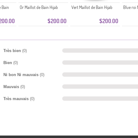
e Bain
Or Maillot de Bain Hijab
Vert Maillot de Bain Hijab
Blue roi 
200.00
$200.00
$200.00
Très bien
(0)
Bien
(0)
Ni bon Ni mauvais
(0)
Mauvais
(0)
Très mauvais
(0)