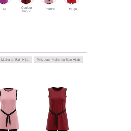
Couleur
Lila
Poudre
Rouge
brique
aillot de Bain Hijab
Poliyester Maillot de Bain Hijab