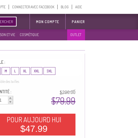
MPTE
CONNECTER AVEC FACEBOOK
BLOG
AIDE
ERCHER
MON COMPTE
PANIER
SON ET VIE
COSMÉTIQUE
OUTLET
LE :
M
L
XL
XXL
3XL
able des tailles
TITÉ :
$200.00
$79.99
POUR AUJOURD HUI
$47.99