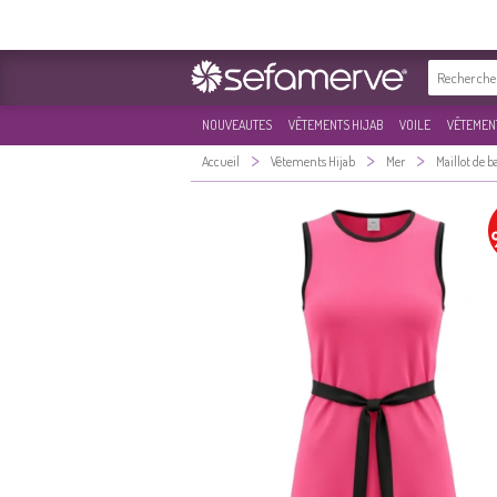
NOUVEAUTES
VÊTEMENTS HIJAB
VOILE
VÊTEMENT
>
>
>
Accueil
Vêtements Hijab
Mer
Maillot de b