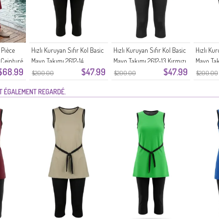
 Pièce
Hızlı Kuruyan Sıfır Kol Basic
Hızlı Kuruyan Sıfır Kol Basic
Hızlı Kur
 Ceinturé
Mayo Takımı 2612-14
Mayo Takımı 2612-13 Kırmızı
Mayo Tak
$68.99
$47.99
$47.99
rre Cuite
Turkuaz
$200.00
$200.00
$200.00
NT ÉGALEMENT REGARDÉ.