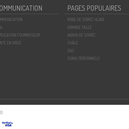
OMMUNICATION
PAGES POPULAIRES
MMUNICATION
ROBE DE SOIRÉE HIJAB
de
GRANDE TAILLE
PLICATION FOURNISSEUR
ABAYA DE SOIRÉE
NTE EN GROS
CHÂLE
SAC
SOİNS PERSONNELS
D.