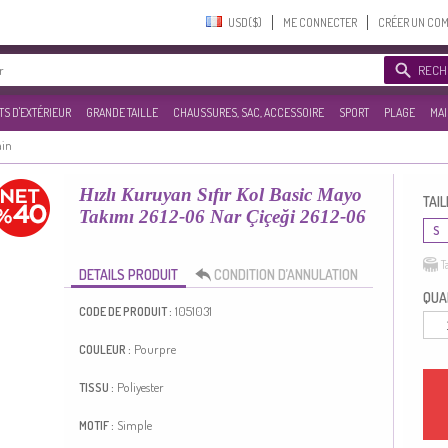
USD($)‎
ME CONNECTER
CRÉER UN CO
RECH
S D'EXTÉRIEUR
GRANDE TAILLE
CHAUSSURES, SAC, ACCESSOIRE
SPORT
PLAGE
MAI
ain
Hızlı Kuruyan Sıfır Kol Basic Mayo
TAIL
Takımı 2612-06 Nar Çiçeği 2612-06
S
T
DETAILS PRODUIT
CONDITION D’ANNULATION
QUAN
1051031
CODE DE PRODUIT :
Pourpre
COULEUR :
Poliyester
TISSU :
Simple
MOTIF :