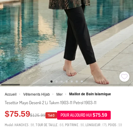
Maillot de Bain Islamique
Accueil
Vêtements Hijab
Mer
>
>
>
Tesettür Mayo Desenli 2 Li Takım 1903-11 Petrol 1903-11
$75.59
$75.59
$125.99
POUR AUJOURD HUI
%40
Model:
HANCHES
: 98,
TOUR DE TAILLE
: 66,
POITRINE
: 90,
LONGUEUR
: 175,
POIDS
: 59