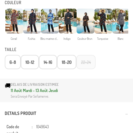
COULEUR
Corail
Fushia
Bleu marine clair
Indigo
Couleur Brun
Turquoise
Blanc
TAILLE
6-8
10-12
14-16
18-20
22-24
🚚
DELAIS DE LIVRAISON ESTIMEE
11 Août Mardi - 13 Août Jeudi
Sera Envoyé Par Sefamerve.
DETAILS PRODUIT
Code de
:
1049643