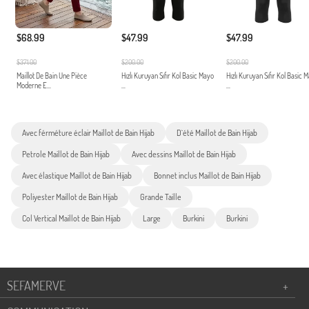
$68.99
$47.99
$47.99
$371.00
$200.00
$200.00
Maillot De Bain Une Pièce
Hızlı Kuruyan Sıfır Kol Basic Mayo
Hızlı Kuruyan Sıfır Kol Basic 
Moderne E...
...
...
Avec férméture éclair Maillot de Bain Hijab
D`été Maillot de Bain Hijab
Petrole Maillot de Bain Hijab
Avec dessins Maillot de Bain Hijab
Avec élastique Maillot de Bain Hijab
Bonnet inclus Maillot de Bain Hijab
Poliyester Maillot de Bain Hijab
Grande Taille
Col Vertical Maillot de Bain Hijab
Large
Burkini
Burkini
SEFAMERVE
+