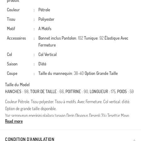
produit
Couleur
:
Pétrole
Tissu
:
Poliyester
Motif
:
A Motifs
Accessoires
:
Bonnet inclus
Pantolon
: 102
Tunique
: 92
Élastique
Avec
Fermeture
Col
:
Col Vertical
Saison
:
D`été
Coupe
:
Taille du mannequin
: 38-40
Option Grande Taille
Taille du Model
HANCHES
: 98,
TOUR DE TAILLE
: 66,
POITRINE
: 90,
LONGUEUR
: 175,
POIDS
: 59
Couleur Pétrole. Tissu polyester. Tissu à motifs. Avec Fermeture. Col vertical. d'été.
Option de grande taille disponible.
Yaz sezonunun enerjisini plajlara taşıyan Derin Okyanus Desenli 3'lü Tesettür Mayo
Read more
Takımı, modern tasarımıyla göz kamaştırıyor. %100 polyester kumaş yapısı sayesinde
su itici özelliğe sahip olan bu takım, sudan çıktığınızda hızla kuruyarak konforunuzu en
üst seviyeye çıkarır.Ürün İçeriği: Üst tunik, pantolon ve bone olmak üzere 3 parçadan
CONDITION D’ANNULATION