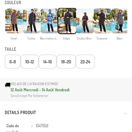
COULEUR
Corail
Fushia
Bleu marine clair
Indigo
Couleur Brun
Turquoise
Blanc
TAILLE
6-8
10-12
14-16
18-20
22-24
🚚
DELAIS DE LIVRAISON ESTIMEE
12 Août Mercredi - 14 Août Vendredi
Sera Envoyé Par Sefamerve.
DETAILS PRODUIT
Code de
:
1047958