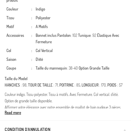
produit
Couleur
:
Indigo
Tissu
:
Poliyester
Motif
:
A Motifs
Accessoires
:
Bonnet inclus
Pantolon
: 102
Tunique
: 92
Élastique
Avec
Fermeture
Col
:
Col Vertical
Saison
:
D`été
Coupe
:
Taille du mannequin
: 38-40
Option Grande Taille
Taille du Model
HANCHES
: 98,
TOUR DE TAILLE
: 71,
POITRINE
: 85,
LONGUEUR
: 170,
POIDS
: 57
Couleur indigo. Tissu polyester. Tissu à motifs. Avec Fermeture. Col vertical. d'été.
Option de grande taille disponible.
Affirmez votre élégance avec notre ensemble de maillot de bain pudique 3 pièces,
Read more
orné de motifs géométriques modernes. Conçu spécifiquement pour la femme
contemporaine qui privilégie la mode modeste, cet ensemble allie parfaitement
esthétique et fonctionnalité.L'ensemble comprend: Une tunique longue, un pantalon
CONDITION D’ANNULATION