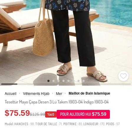
Maillot de Bain Islamique
Accueil
Vêtements Hijab
Mer
>
>
>
Tesettür Mayo Çapa Desen 3 Lü Takım 1903-04 İndigo 1903-04
$75.59
$75.59
$125.99
POUR AUJOURD HUI
%40
Model:
HANCHES
: 98,
TOUR DE TAILLE
: 71,
POITRINE
: 85,
LONGUEUR
: 170,
POIDS
: 57