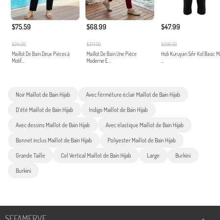
$75.59
$68.99
$47.99
$314.00
$371.00
$200.00
Maillot De Bain Deux Pièces à
Maillot De Bain Une Pièce
Hızlı Kuruyan Sıfır Kol Basic 
Motif...
Moderne E...
...
Noir Maillot de Bain Hijab
Avec férméture éclair Maillot de Bain Hijab
D`été Maillot de Bain Hijab
Indigo Maillot de Bain Hijab
Avec dessins Maillot de Bain Hijab
Avec élastique Maillot de Bain Hijab
Bonnet inclus Maillot de Bain Hijab
Poliyester Maillot de Bain Hijab
Grande Taille
Col Vertical Maillot de Bain Hijab
Large
Burkini
Burkini
SEFAMERVE
+