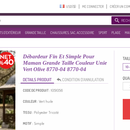
USD($)‎
ME CONNECTER
CRÉER UN CO
RECH
S D'EXTÉRIEUR
GRANDE TAILLE
CHAUSSURES, SAC, ACCESSOIRE
SPORT
PLAGE
MAI
Débardeur Fin Et Simple Pour
TAIL
Maman Grande Taille Couleur Unie
10-
Vert Olive 8770-04 8770-04
QUAN
DETAILS PRODUIT
CONDITION D’ANNULATION
1051056
CODE DE PRODUIT :
Vert huile
COULEUR :
Poliyester
Tricoté
TISSU :
Simple
MOTIF :