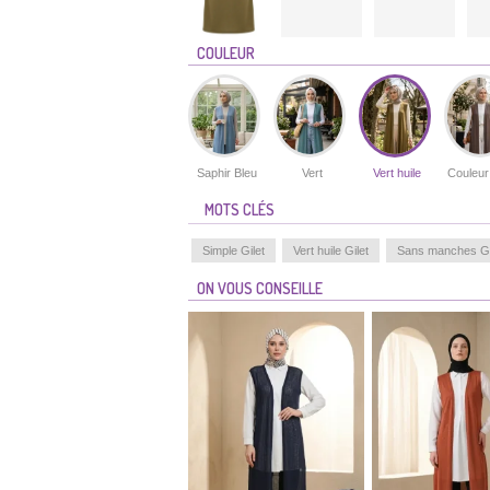
COULEUR
Saphir Bleu
Vert
Vert huile
Couleur
MOTS CLÉS
Simple Gilet
Vert huile Gilet
Sans manches Gi
ON VOUS CONSEILLE