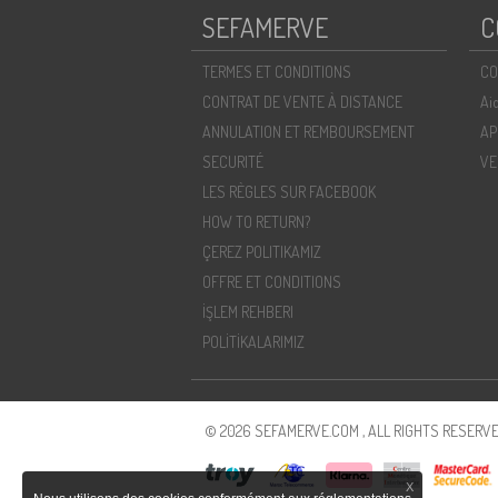
SEFAMERVE
C
TERMES ET CONDITIONS
CO
CONTRAT DE VENTE À DISTANCE
Ai
ANNULATION ET REMBOURSEMENT
AP
SECURITÉ
VE
LES RÈGLES SUR FACEBOOK
HOW TO RETURN?
ÇEREZ POLITIKAMIZ
OFFRE ET CONDITIONS
İŞLEM REHBERI
POLİTİKALARIMIZ
© 2026 SEFAMERVE.COM , ALL RIGHTS RESERVE
X