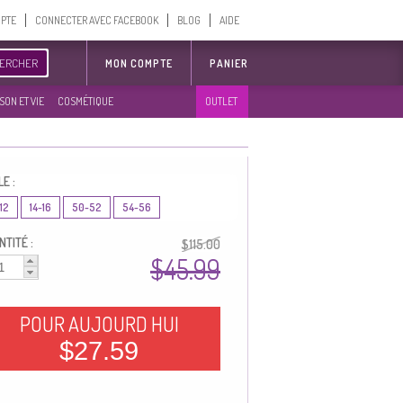
MPTE
CONNECTER AVEC FACEBOOK
BLOG
AIDE
ERCHER
MON COMPTE
PANIER
SON ET VIE
COSMÉTIQUE
OUTLET
LE :
12
14-16
50-52
54-56
TITÉ :
$115.00
$45.99
POUR AUJOURD HUI
$27.59