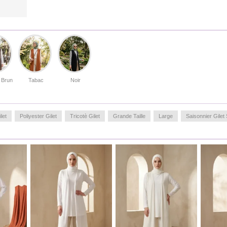
 Brun
Tabac
Noir
let
Poliyester Gilet
Tricotè Gilet
Grande Taille
Large
Saisonnier Gile