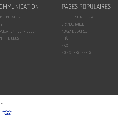
OMMUNICATION
PAGES POPULAIRES
MMUNICATION
ROBE DE SOIRÉE HIJAB
de
GRANDE TAILLE
PLICATION FOURNISSEUR
ABAYA DE SOIRÉE
NTE EN GROS
CHÂLE
SAC
SOİNS PERSONNELS
D.