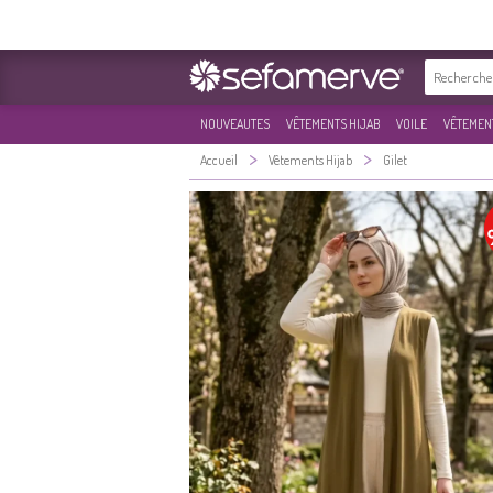
NOUVEAUTES
VÊTEMENTS HIJAB
VOILE
VÊTEMENT
>
>
Accueil
Vêtements Hijab
Gilet