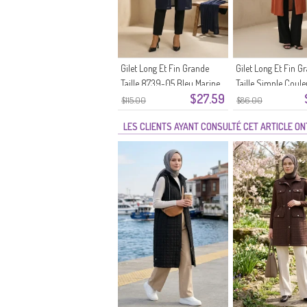
Gilet Long Et Fin Grande
Gilet Long Et Fin G
Taille 8739-05 Bleu Marine
Taille Simple Coule
$27.59
Terracotta Foncé 
$115.00
$86.00
LES CLIENTS AYANT CONSULTÉ CET ARTICLE O