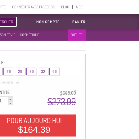
MPTE
CONNECTER AVEC FACEBOOK
BLOG
AIDE
ERCHER
MON COMPTE
PANIER
SON ET VIE
COSMÉTIQUE
OUTLET
LE :
26
28
30
32
66
able des tailles
TITÉ :
$685.00
$273.99
POUR AUJOURD HUI
$164.39