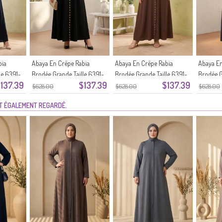
bia
Abaya En Crêpe Rabia
Abaya En Crêpe Rabia
Abaya En
le 6391-
Brodée Grande Taille 6391-
Brodée Grande Taille 6391-
Brodée G
137.39
$137.39
$137.39
04 Noir
03 Marron
02 Gris 
$628.00
$628.00
$628.00
NT ÉGALEMENT REGARDÉ.