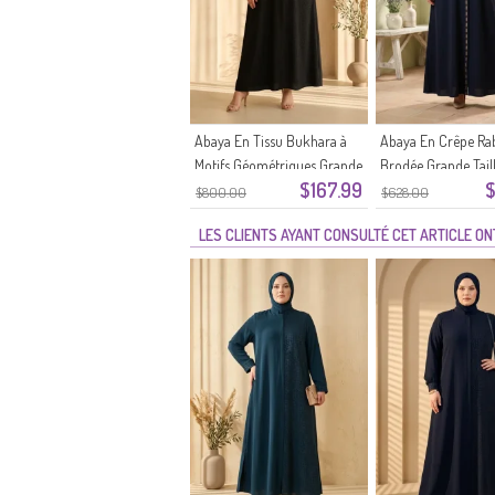
Abaya En Tissu Bukhara à
Abaya En Crêpe Ra
Motifs Géométriques Grande
Brodée Grande Tail
$167.99
$
Taille 6375-07 Noir
05 Bleu Marine
$800.00
$628.00
LES CLIENTS AYANT CONSULTÉ CET ARTICLE O