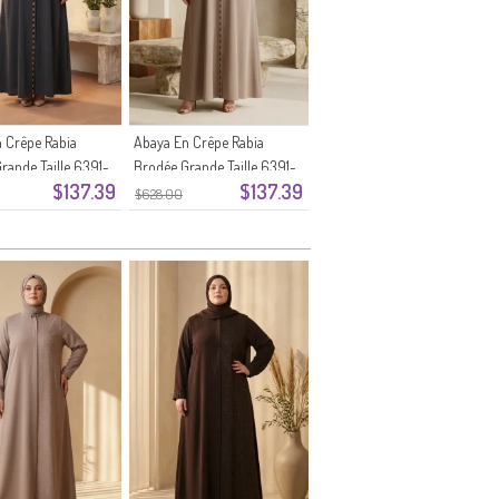
 Crêpe Rabia
Abaya En Crêpe Rabia
rande Taille 6391-
Brodée Grande Taille 6391-
$137.39
$137.39
Fumé
01 Vison
$628.00