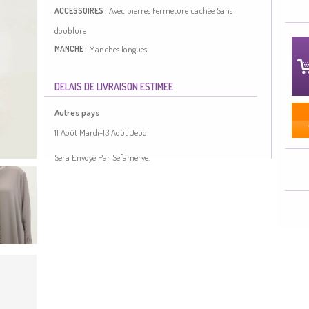
Avec pierres
Fermeture cachée
Sans
ACCESSOIRES :
doublure
Manches longues
MANCHE :
Col zéro
COL :
DELAIS DE LIVRAISON ESTIMEE
4 Saisons
SAISON :
Autres pays
Longueur:
145
Taille du mannequin:
56
Option
COUPE :
11 Août Mardi-13 Août Jeudi
Grande Taille
Sera Envoyé Par Sefamerve.
Couleur Vison. Tissu de coton. Simple. Sans doublure.
Manches longues. Col Zéro. Adapté pour les 4 saisons.
Option de grande taille disponible.
Made in Türkiye
TAILLE DU MODEL :
HANCHES
: 98,
TOUR DE TAILLE
: 66,
POITRINE
: 90,
LONGUEUR
: 175,
POIDS
: 59