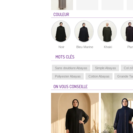
COULEUR
Noir
Bleu Marine
Khaki
Plu
MOTS CLÉS
Sans doublure Abayas
Simple Abayas
Col z
Poliyester Abayas
Cotton Abayas
Grande Tai
ON VOUS CONSEILLE