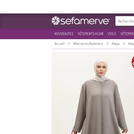
NOUVEAUTES
VÊTEMENTS HIJAB
VOILE
VÊTEMENT
>
>
>
Accueil
Vêtements d'extérieur
Abaya
Abay