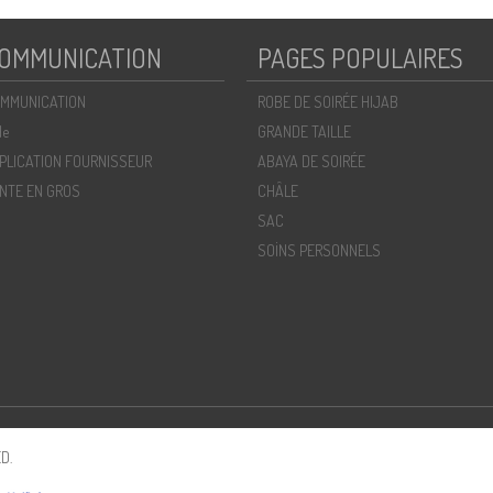
OMMUNICATION
PAGES POPULAIRES
MMUNICATION
ROBE DE SOIRÉE HIJAB
de
GRANDE TAILLE
PLICATION FOURNISSEUR
ABAYA DE SOIRÉE
NTE EN GROS
CHÂLE
SAC
SOİNS PERSONNELS
D.