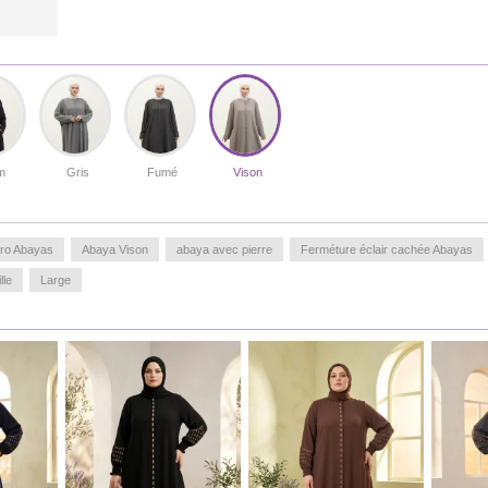
m
Gris
Fumé
Vison
éro Abayas
Abaya Vison
abaya avec pierre
Ferméture éclair cachée Abayas
lle
Large