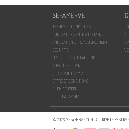
SEFAMERVE
C
TERMES ET CONDITIONS
CO
CONTRAT DE VENTE À DISTANCE
Ai
ANNULATION ET REMBOURSEMENT
AP
SECURITÉ
VE
LES RÈGLES SUR FACEBOOK
HOW TO RETURN?
ÇEREZ POLITIKAMIZ
OFFRE ET CONDITIONS
İŞLEM REHBERI
POLİTİKALARIMIZ
© 2026 SEFAMERVE.COM , ALL RIGHTS RESERVE