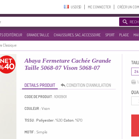
USD($)‎
ME CONNECTER
CRÉER UN CO
RECH
S D'EXTÉRIEUR
GRANDE TAILLE
CHAUSSURES, SAC, ACCESSOIRE
SPORT
PLAGE
MAI
a Classique
Abaya Fermeture Cachée Grande
TAIL
Taille 5068-07 Vison 5068-07
24
T
DETAILS PRODUIT
CONDITION D’ANNULATION
QUAN
1010901
CODE DE PRODUIT :
Vison
COULEUR :
Poliyester:
%30
Coton:
%70
TISSU :
Simple
MOTIF :