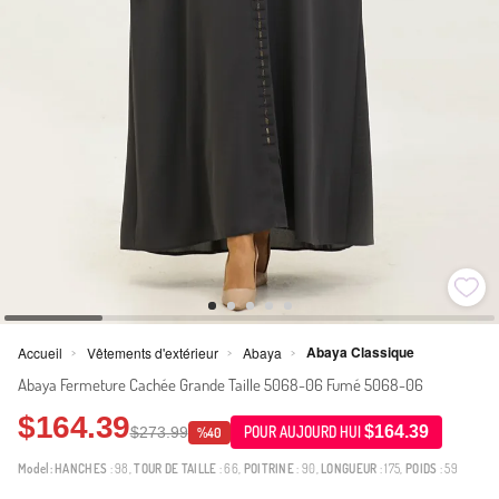
Abaya Classique
Accueil
Vêtements d'extérieur
Abaya
>
>
>
Abaya Fermeture Cachée Grande Taille 5068-06 Fumé 5068-06
$164.39
$164.39
$273.99
POUR AUJOURD HUI
%40
Model:
HANCHES
: 98,
TOUR DE TAILLE
: 66,
POITRINE
: 90,
LONGUEUR
: 175,
POIDS
: 59