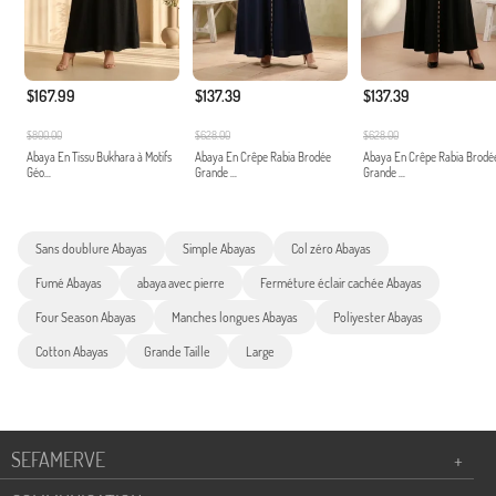
$167.99
$137.39
$137.39
$800.00
$628.00
$628.00
Abaya En Tissu Bukhara à Motifs
Abaya En Crêpe Rabia Brodée
Abaya En Crêpe Rabia Brodé
Géo...
Grande ...
Grande ...
Sans doublure Abayas
Simple Abayas
Col zéro Abayas
Fumé Abayas
abaya avec pierre
Ferméture éclair cachée Abayas
Four Season Abayas
Manches longues Abayas
Poliyester Abayas
Cotton Abayas
Grande Taille
Large
SEFAMERVE
+