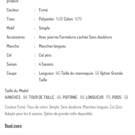
produit
Couleur
:
Fumé
Tissu
:
Poliyester
: %30
Coton
: %70
Motif
:
Simple
Accessoires
:
Avec pierres
Fermeture cachée
Sans doublure
Manche
:
Manches longues
Col
:
Col zéro
Saison
:
4 Saisons
Coupe
:
Longueur
: 145
Taille du mannequin
: 56
Option Grande
Taille
Taille du Model
HANCHES
: 98,
TOUR DE TAILLE
: 66,
POITRINE
: 90,
LONGUEUR
: 175,
POIDS
: 59
Couleur Fumé. Tissu de coton. Simple. Sans doublure. Manches longues. Col Zéro.
Adapté pour les 4 saisons. Option de grande taille disponible.
Made in Türkiye
Read more