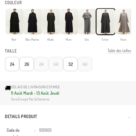
COULEUR
Noir
Bleu Marine
Khaki
Plum
Gris
Fumé
Vison
Table des tailles
TAILLE
24
26
28
30
32
66
🚚
DELAIS DE LIVRAISON ESTIMEE
11 Août Mardi - 13 Août Jeudi
Sera Envoyé Par Sefamerve.
DETAILS PRODUIT
Code de
:
1010900