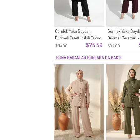
Gömlek Yaka Boydan
Gömlek Yaka Boyd
Düğmeli Tesettür ikili Takım
Düğmeli Tesettür ik
$75.59
2303-05 Siyah
2303-04 Mürdüm
$314.00
$314.00
BUNA BAKANLAR BUNLARA DA BAKTI