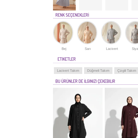
RENK SEÇENEKLERİ
Bej
Sarı
Lacivert
Siy
ETIKETLER
Lacivert Takım
Düğmeli Takım
Çizgili Takım
BU ÜRÜNLER DE İLGINIZI ÇEKEBILIR