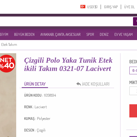
USD($)‎
GIRIŞ YAP
ÜYE OL
 GİYİM
BÜYÜK BEDEN
AYAKKABI, ÇANTA, AKSESUAR
SPOR
DENİZ
EV VE YAŞAM
Etek Takım
Çizgili Polo Yaka Tunik Etek
BED
ikili Takım 0321-07 Lacivert
6-
MİKT
ÜRÜN DETAY
İADE KOŞULLARI
1051894
ÜRÜN KODU :
Lacivert
RENK :
Polyester
KUMAŞ :
Çizgili
DESEN :