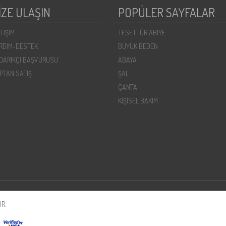
İZE ULAŞIN
POPÜLER SAYFALAR
ETIŞIM
TESETTÜR ABİYE
RDIM-DESTEK
BÜYÜK BEDEN
DARIKÇI BAŞVURUSU
ABAYA
PTAN SATIŞ
ŞAL
ÇANTA
KİŞİSEL BAKIM
R.