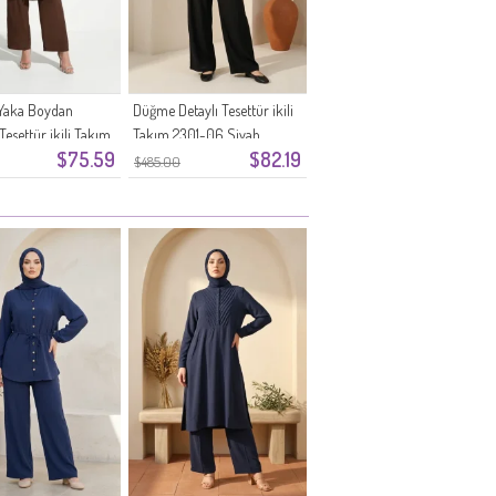
Yaka Boydan
Düğme Detaylı Tesettür ikili
esettür ikili Takım
Takım 2301-06 Siyah
$75.59
$82.19
Kahverengi
$485.00