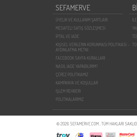
SEFAMERVE
B
ÜYELIK VE KULLANIM ŞARTLARI
İL
MESAFELI SATIŞ SÖZLEŞMESI
YA
İPTAL VE İADE
TE
KIŞISEL VERILERIN KORUNMASI POLITIKASI -
TO
AYDINLATMA METNI
FACEBOOK SAYFA KURALLARI
NASIL İADE YAPABILIRIM?
ÇEREZ POLITIKAMIZ
KAMPANYA VE KOŞULLAR
İŞLEM REHBERI
POLİTİKALARIMIZ
© 2026 SEFAMERVE.COM , TÜM HAKLARI SAKLIDI