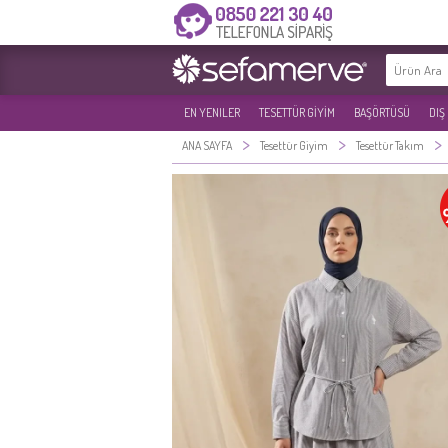
EN YENILER
TESETTÜR GİYİM
BAŞÖRTÜSÜ
DIŞ
>
>
>
ANA SAYFA
Tesettür Giyim
Tesettür Takım