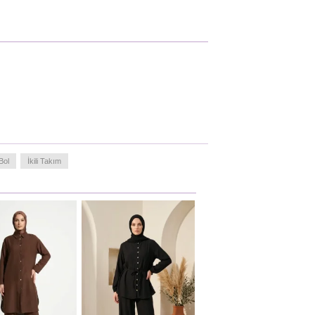
Bol
İkili Takım