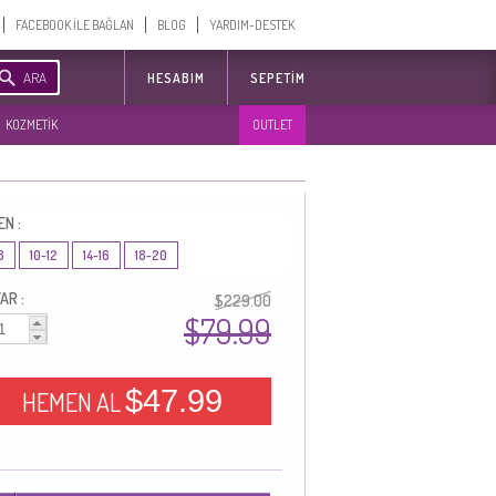
FACEBOOK İLE BAĞLAN
BLOG
YARDIM-DESTEK
ARA
HESABIM
SEPETIM
KOZMETİK
OUTLET
EN :
8
10-12
14-16
18-20
AR :
$229.00
$79.99
$47.99
HEMEN AL