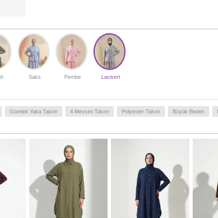
tunik ve geniş kesim rahat etek.Bu şık takımı, spor
ayakkabılarla günlük bir görünüme kavuşturabilir veya
şık bir babet ve sade bir eşarp ile ofis şıklığına
dönüştürebilirsiniz. Kumaşın formunu koruyan yapısı,
gün boyu hareket özgürlüğü sunarken şıklığınızdan ödün
vermemenizi sağlar. İç göstermeyen yapısı ve dökümlü
duruşu ile muhafazakar giyim standartlarını tam olarak
karşılar.Yıkama talimatlarına uyulduğu sürece renk
canlılığını korur ve tüylenme yapmaz. Modern çizgileri ve
ah
Saks
Pembe
Lacivert
zamansız tasarımıyla her yaştan kadının tarzına hitap
eden bu set, hem şık hem de pratik bir kombin arayanlar
için idealdir. Sefamerve kalitesiyle sunulan bu tasarım,
Gömlek Yaka Takım
4 Mevsim Takım
Polyester Takım
Büyük Beden
estetik duruşuyla girdiğiniz her ortamda dikkatleri
üzerinize çekecek.
Türkiye'de üretilmiştir.
MANKENIMIZIN ÖLÇÜLERI :
BASEN
: 98,
BEL
: 66,
GÖĞÜS
: 90,
BOY
: 175,
KILO
: 59