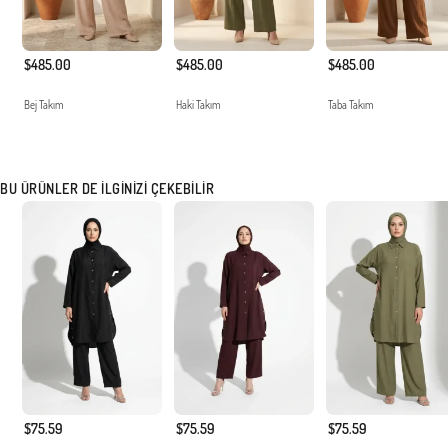
$485.00
$485.00
$485.00
Bej Takım
Haki Takım
Taba Takım
BU ÜRÜNLER DE İLGINIZI ÇEKEBILIR
$75.59
$75.59
$75.59