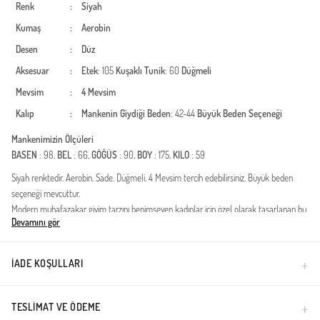
Renk
:
Siyah
Kumaş
:
Aerobin
Desen
:
Düz
Aksesuar
:
Etek
: 105
Kuşaklı
Tunik
: 60
Düğmeli
Mevsim
:
4 Mevsim
Kalıp
:
Mankenin Giydiği Beden
: 42-44
Büyük Beden Seçeneği
Mankenimizin Ölçüleri
BASEN
: 98,
BEL
: 66,
GÖĞÜS
: 90,
BOY
: 175,
KILO
: 59
Siyah renktedir. Aerobin. Sade. Düğmeli. 4 Mevsim tercih edebilirsiniz. Büyük beden
seçeneği mevcuttur.
Modern muhafazakar giyim tarzını benimseyen kadınlar için özel olarak tasarlanan bu
Devamını gör
ikili takım, şıklığı ve fonksiyonelliği bir araya getiriyor. Yüksek kaliteli modal dokusu
sayesinde cildinize nefes aldırırken, gün boyu süren bir ferahlık hissi sunar. Dört
mevsim kullanıma uygun olan bu özel tasarım, gardırobunuzun en joker parçalarından
İADE KOŞULLARI
biri olmaya adaydır.Kumaş Özelliği: Birinci sınıf modal ve aerobin karışımlı dokusuyla
kırışmaya dayanıklı ve ütü gerektirmeyen bir yapıya sahiptir.Tasarım Detayları: Ön
kısımdaki zarif düğme detayları ve modern kesimi ile hem günlük hem de özel
TESLIMAT VE ÖDEME
davetlerde kullanım imkanı sağlar.Kalıp ve Konfor: Rahat kesimi sayesinde hareket