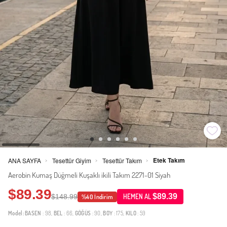
Etek Takım
ANA SAYFA
Tesettür Giyim
Tesettür Takım
>
>
>
Aerobin Kumaş Düğmeli Kuşaklı ikili Takım 2271-01 Siyah
$89.39
$89.39
$148.99
HEMEN AL
%40 İndirim
Model:
BASEN
: 98,
BEL
: 66,
GÖĞÜS
: 90,
BOY
: 175,
KILO
: 59