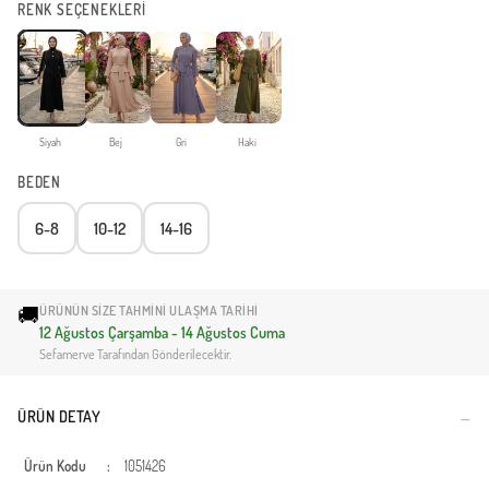
RENK SEÇENEKLERİ
Siyah
Bej
Gri
Haki
BEDEN
6-8
10-12
14-16
🚚
ÜRÜNÜN SIZE TAHMINI ULAŞMA TARIHI
12 Ağustos Çarşamba - 14 Ağustos Cuma
Sefamerve Tarafından Gönderilecektir.
ÜRÜN DETAY
Ürün Kodu
:
1051426