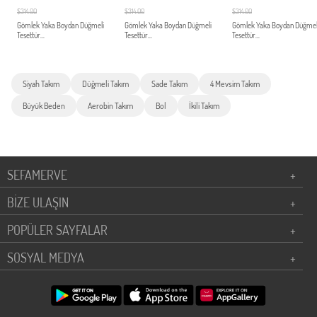
$314.00
$314.00
$314.00
Gömlek Yaka Boydan Düğmeli
Gömlek Yaka Boydan Düğmeli
Gömlek Yaka Boydan Düğmel
Tesettür...
Tesettür...
Tesettür...
Siyah Takım
Düğmeli Takım
Sade Takım
4 Mevsim Takım
Büyük Beden
Aerobin Takım
Bol
İkili Takım
SEFAMERVE
+
BİZE ULAŞIN
+
POPÜLER SAYFALAR
+
SOSYAL MEDYA
+