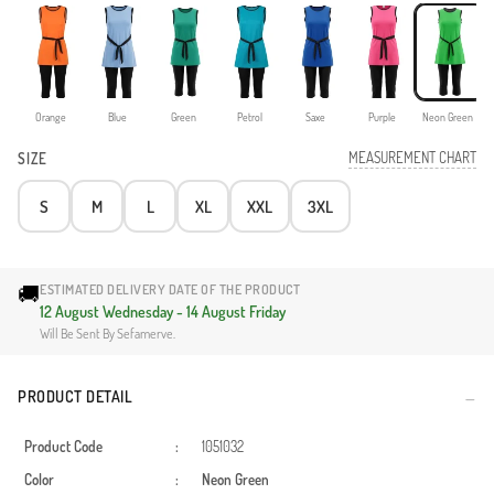
Orange
Blue
Green
Petrol
Saxe
Purple
Neon Green
MEASUREMENT CHART
SIZE
S
M
L
XL
XXL
3XL
🚚
ESTIMATED DELIVERY DATE OF THE PRODUCT
12 August Wednesday - 14 August Friday
Will Be Sent By Sefamerve.
PRODUCT DETAIL
Product Code
:
1051032
Color
:
Neon Green