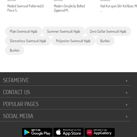
$314.00
$371.00
$200.00
Modest Swimsuit Patterned 2-
Modern Simplicity Belted
Hızlı Kuruyan Sıfır Kol Basic 
Piece S...
Zippered M...
...
Plain Swimsuit Hıjab
Summer Swimsuit Hıjab
Zero Collar Swimsuit Hıjab
Sleeveless Swimsuit Hıjab
Polyester Swimsuit Hıjab
Burkini
Burkini
SEFAMERVE
+
CONTACT US
+
POPULAR PAGES
+
SOCIAL MEDIA
+