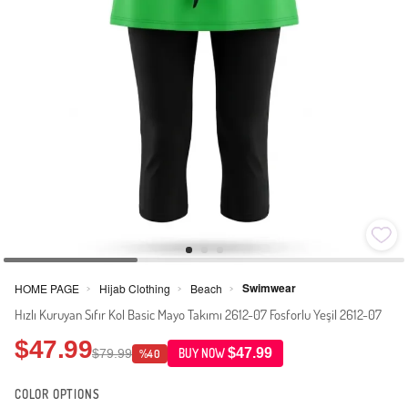
Swimwear
HOME PAGE
Hijab Clothing
Beach
>
>
>
Hızlı Kuruyan Sıfır Kol Basic Mayo Takımı 2612-07 Fosforlu Yeşil 2612-07
$47.99
$47.99
$79.99
BUY NOW
%40
COLOR OPTIONS