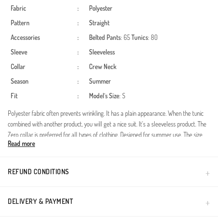
Fabric
:
Polyester
Pattern
:
Straight
Accessories
:
Belted
Pants
: 65
Tunics
: 80
Sleeve
:
Sleeveless
Collar
:
Crew Neck
Season
:
Summer
Fit
:
Model`s Size
: S
Polyester fabric often prevents wrinkling. It has a plain appearance. When the tunic
combined with another product, you will get a nice suit. It's a sleeveless product. The
Zero collar is preferred for all types of clothing. Designed for summer use. The size
Read more
worn by the model, is the one on the image.
Yaz mevsiminin enerjisini havuz başında konforla buluşturan bu özel tasarım,
muhafazakar giyim standartlarına uygun modern bir silüet sunar. Sıfır kol kesimi
REFUND CONDITIONS
sayesinde hareket özgürlüğünü en üst seviyeye çıkaran ürün, su içerisinde ağırlık
yapmayan özel yapısıyla dikkat çeker.Kumaş Özelliği: %100 yüksek kaliteli polyester
liflerinden üretilmiştir. Su itici özelliği sayesinde sudan çıktığınız anda dakikalar içinde
DELIVERY & PAYMENT
kurur.Kullanım Alanı: Özellikle havuz kullanımı için optimize edilen kumaş yapısı, klora