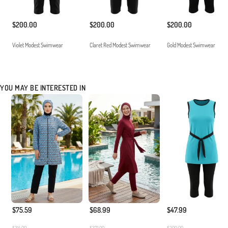
$200.00
$200.00
$200.00
Violet Modest Swimwear
Claret Red Modest Swimwear
Gold Modest Swimwear
YOU MAY BE INTERESTED IN
$75.59
$68.99
$47.99