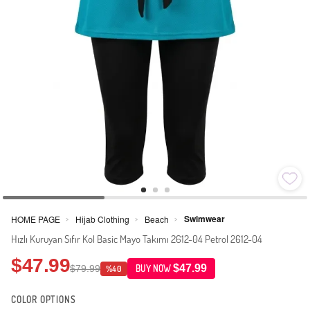
Swimwear
HOME PAGE
Hijab Clothing
Beach
>
>
>
Hızlı Kuruyan Sıfır Kol Basic Mayo Takımı 2612-04 Petrol 2612-04
$47.99
$47.99
$79.99
BUY NOW
%40
COLOR OPTIONS