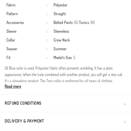
Fabric
:
Polyester
Pattern
:
Straight
Accessories
:
Belted
Pants
: 65
Tunics
: 80
Sleeve
:
Sleeveless
Collar
:
Crew Neck
Season
:
Summer
Fit
:
Model`s Size
: S
Oil Blue color is used. Polyester fabric often prevents wrinkling. It has a plain
appearance. When the tunic combined with another product, you will get a nice suit.
It's a sleeveless product. The Zero collar is preferred for all types of clothing.
Read more
Designed for summer use. The size worn by the model, is the one on the image.
Yaz mevsiminin enerjisini havuz başında konforla buluşturan bu özel tasarım,
muhafazakar giyim standartlarına uygun modern bir silüet sunar. Sıfır kol kesimi
REFUND CONDITIONS
sayesinde hareket özgürlüğünü en üst seviyeye çıkaran ürün, su içerisinde ağırlık
yapmayan özel yapısıyla dikkat çeker.Kumaş Özelliği: %100 yüksek kaliteli polyester
liflerinden üretilmiştir. Su itici özelliği sayesinde sudan çıktığınız anda dakikalar içinde
DELIVERY & PAYMENT
kurur.Kullanım Alanı: Özellikle havuz kullanımı için optimize edilen kumaş yapısı, klora