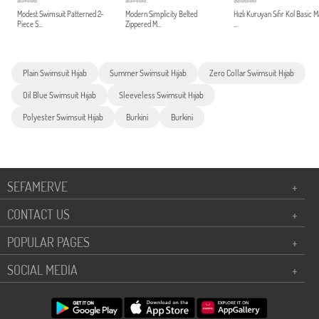
$314.00
$371.00
$200.00
Modest Swimsuit Patterned 2-
Modern Simplicity Belted
Hızlı Kuruyan Sıfır Kol Basic 
Piece S...
Zippered M...
...
Plain Swimsuit Hıjab
Summer Swimsuit Hıjab
Zero Collar Swimsuit Hıjab
Oil Blue Swimsuit Hıjab
Sleeveless Swimsuit Hıjab
Polyester Swimsuit Hıjab
Burkini
Burkini
SEFAMERVE
+
CONTACT US
+
POPULAR PAGES
+
SOCIAL MEDIA
+