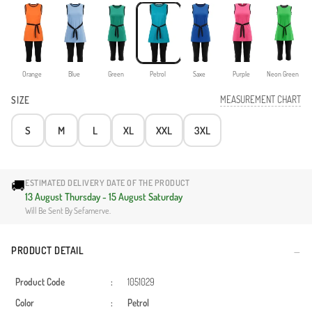
Orange
Blue
Green
Petrol
Saxe
Purple
Neon Green
MEASUREMENT CHART
SIZE
S
M
L
XL
XXL
3XL
🚚
ESTIMATED DELIVERY DATE OF THE PRODUCT
13 August Thursday - 15 August Saturday
Will Be Sent By Sefamerve.
PRODUCT DETAIL
Product Code
:
1051029
Color
:
Petrol