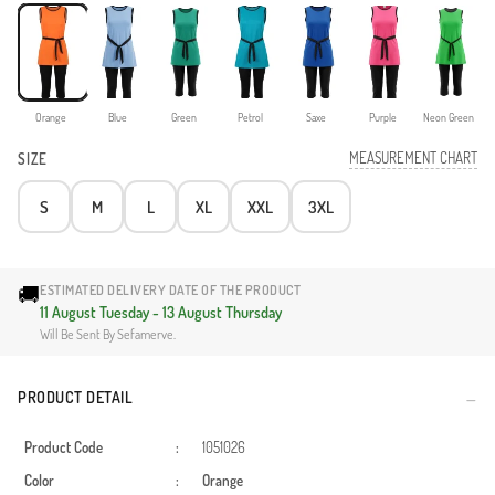
Orange
Blue
Green
Petrol
Saxe
Purple
Neon Green
MEASUREMENT CHART
SIZE
S
M
L
XL
XXL
3XL
🚚
ESTIMATED DELIVERY DATE OF THE PRODUCT
11 August Tuesday - 13 August Thursday
Will Be Sent By Sefamerve.
PRODUCT DETAIL
Product Code
:
1051026
Color
:
Orange