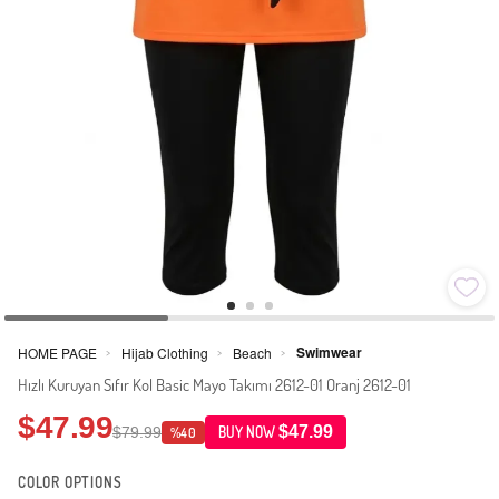
Swimwear
HOME PAGE
Hijab Clothing
Beach
>
>
>
Hızlı Kuruyan Sıfır Kol Basic Mayo Takımı 2612-01 Oranj 2612-01
$47.99
$47.99
$79.99
BUY NOW
%40
COLOR OPTIONS