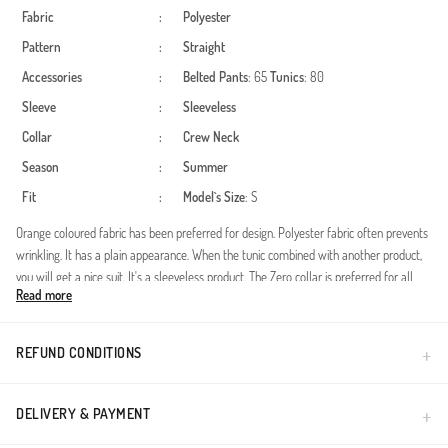
Fabric
:
Polyester
Pattern
:
Straight
Accessories
:
Belted
Pants
: 65
Tunics
: 80
Sleeve
:
Sleeveless
Collar
:
Crew Neck
Season
:
Summer
Fit
:
Model`s Size
: S
Orange coloured fabric has been preferred for design. Polyester fabric often prevents
wrinkling. It has a plain appearance. When the tunic combined with another product,
you will get a nice suit. It's a sleeveless product. The Zero collar is preferred for all
Read more
types of clothing. Designed for summer use. The size worn by the model, is the one on
the image.
Yaz mevsiminin enerjisini havuz başında konforla buluşturan bu özel tasarım,
REFUND CONDITIONS
muhafazakar giyim standartlarına uygun modern bir silüet sunar. Sıfır kol kesimi
sayesinde hareket özgürlüğünü en üst seviyeye çıkaran ürün, su içerisinde ağırlık
yapmayan özel yapısıyla dikkat çeker.Kumaş Özelliği: %100 yüksek kaliteli polyester
DELIVERY & PAYMENT
liflerinden üretilmiştir. Su itici özelliği sayesinde sudan çıktığınız anda dakikalar içinde