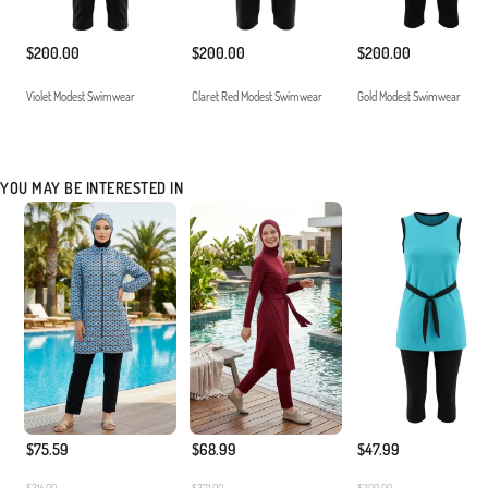
$200.00
$200.00
$200.00
Violet Modest Swimwear
Claret Red Modest Swimwear
Gold Modest Swimwear
YOU MAY BE INTERESTED IN
$75.59
$68.99
$47.99