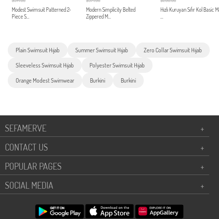
$314.00
$371.00
$200.00
Modest Swimsuit Patterned 2-
Modern Simplicity Belted
Hızlı Kuruyan Sıfır Kol Basic 
Piece S...
Zippered M...
...
Plain Swimsuit Hıjab
Summer Swimsuit Hıjab
Zero Collar Swimsuit Hıjab
Sleeveless Swimsuit Hıjab
Polyester Swimsuit Hıjab
Orange Modest Swimwear
Burkini
Burkini
SEFAMERVE
+
CONTACT US
+
POPULAR PAGES
+
SOCIAL MEDIA
+