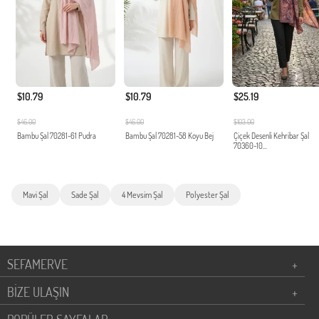
$10.79
$10.79
$25.19
$46.00
$46.00
$103.00
Bambu Şal 70281-61 Pudra
Bambu Şal 70281-58 Koyu Bej
Çiçek Desenli Kehribar Şal
70360-10...
Mavi Şal
Sade Şal
4 Mevsim Şal
Polyester Şal
SEFAMERVE
+
BİZE ULAŞIN
+