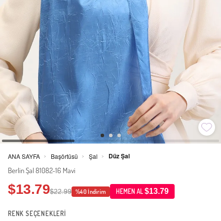
Düz Şal
ANA SAYFA
Başörtüsü
Şal
>
>
>
Berlin Şal 81082-16 Mavi
$13.79
$13.79
$22.99
HEMEN AL
%40 İndirim
RENK SEÇENEKLERİ