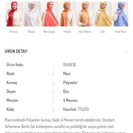
Kırmızı
Beyaz
Nar Çiçeği
Hardal
Açık Kahve
Sarı
Açık Mavi
ÜRÜN DETAY
Ürün Kodu
:
1040836
Renk
:
Mavi
Kumaş
:
Polyester
Desen
:
Düz
Mevsim
:
4 Mevsim
Kalıp
:
Uzunluk
: 77x200
Mavi renktedir. Polyester kumaş. Sade. 4 Mevsim tercih edebilirsiniz. Standart.
Sefamerve Berlin Şal koleksiyonu, zarafeti ve pratikliği bir araya getiren özel