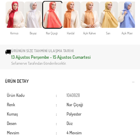
Kırmızı
Beyaz
Nar Çiçeği
Hardal
Açık Kahve
Sarı
Açık Mavi
🚚
ÜRÜNÜN SIZE TAHMINI ULAŞMA TARIHI
13 Ağustos Perşembe - 15 Ağustos Cumartesi
Sefamerve Tarafından Gönderilecektir.
ÜRÜN DETAY
Ürün Kodu
:
1040828
Renk
:
Nar Çiçeği
Kumaş
:
Polyester
Desen
:
Düz
Mevsim
:
4 Mevsim