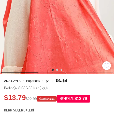
Düz Şal
ANA SAYFA
Başörtüsü
Şal
>
>
>
Berlin Şal 81082-08 Nar Çiçeği
$13.79
$13.79
$22.99
HEMEN AL
%40 İndirim
RENK SEÇENEKLERİ