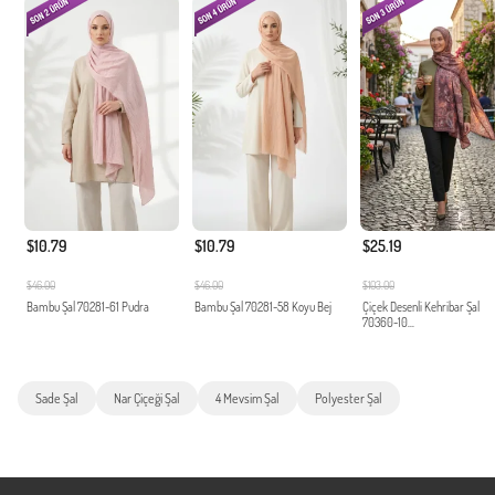
$10.79
$10.79
$25.19
$46.00
$46.00
$103.00
Bambu Şal 70281-61 Pudra
Bambu Şal 70281-58 Koyu Bej
Çiçek Desenli Kehribar Şal
70360-10...
Sade Şal
Nar Çiçeği Şal
4 Mevsim Şal
Polyester Şal