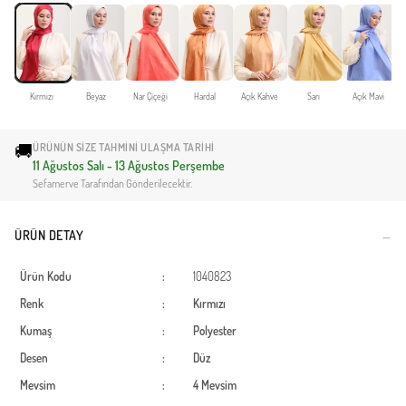
Kırmızı
Beyaz
Nar Çiçeği
Hardal
Açık Kahve
Sarı
Açık Mavi
🚚
ÜRÜNÜN SIZE TAHMINI ULAŞMA TARIHI
11 Ağustos Salı - 13 Ağustos Perşembe
Sefamerve Tarafından Gönderilecektir.
ÜRÜN DETAY
Ürün Kodu
:
1040823
Renk
:
Kırmızı
Kumaş
:
Polyester
Desen
:
Düz
Mevsim
:
4 Mevsim