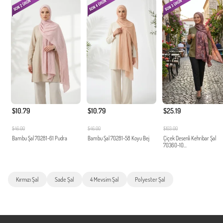
$10.79
$10.79
$25.19
$46.00
$46.00
$103.00
Bambu Şal 70281-61 Pudra
Bambu Şal 70281-58 Koyu Bej
Çiçek Desenli Kehribar Şal
70360-10...
Kırmızı Şal
Sade Şal
4 Mevsim Şal
Polyester Şal