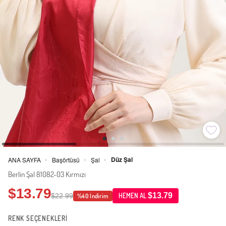
Düz Şal
ANA SAYFA
Başörtüsü
Şal
>
>
>
Berlin Şal 81082-03 Kırmızı
$13.79
$13.79
$22.99
HEMEN AL
%40 İndirim
RENK SEÇENEKLERİ