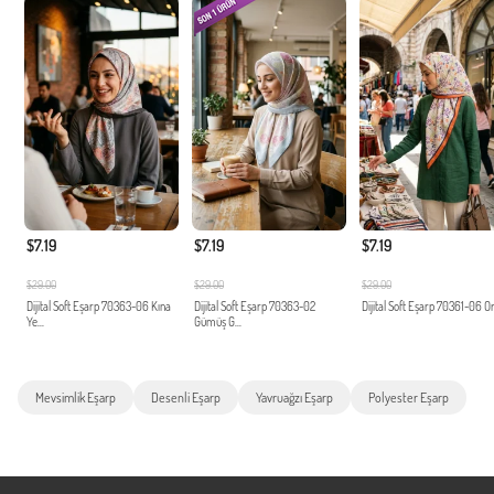
$7.19
$7.19
$7.19
$29.00
$29.00
$29.00
Dijital Soft Eşarp 70363-06 Kına
Dijital Soft Eşarp 70363-02
Dijital Soft Eşarp 70361-06 O
Ye...
Gümüş G...
Mevsimlik Eşarp
Desenli Eşarp
Yavruağzı Eşarp
Polyester Eşarp