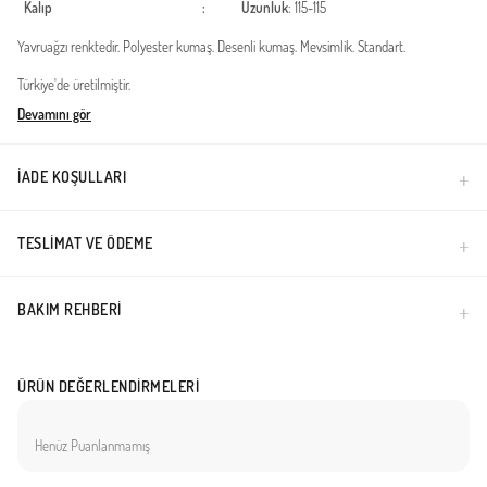
Kalıp
:
Uzunluk
: 115-115
Yavruağzı renktedir. Polyester kumaş. Desenli kumaş. Mevsimlik. Standart.
Türkiye'de üretilmiştir.
Devamını gör
İADE KOŞULLARI
TESLIMAT VE ÖDEME
BAKIM REHBERI
ÜRÜN DEĞERLENDIRMELERI
Henüz Puanlanmamış