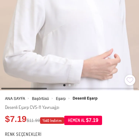
Desenli Eşarp
ANA SAYFA
Başörtüsü
Eşarp
>
>
>
Desenli Eşarp CVS-11 Yavruağzı
$7.19
$7.19
$11.99
HEMEN AL
%40 İndirim
RENK SEÇENEKLERİ