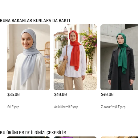
BUNA BAKANLAR BUNLARA DA BAKTI
$35.00
$40.00
$40.00
Gri Eşarp
Açık Kiremit Eşarp
Zümrüt Yeşili Eşarp
BU ÜRÜNLER DE İLGINIZI ÇEKEBILIR