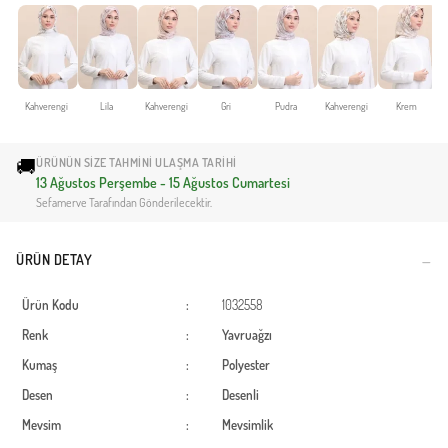
Kahverengi
Lila
Kahverengi
Gri
Pudra
Kahverengi
Krem
🚚
ÜRÜNÜN SIZE TAHMINI ULAŞMA TARIHI
13 Ağustos Perşembe - 15 Ağustos Cumartesi
Sefamerve Tarafından Gönderilecektir.
ÜRÜN DETAY
Ürün Kodu
:
1032558
Renk
:
Yavruağzı
Kumaş
:
Polyester
Desen
:
Desenli
Mevsim
:
Mevsimlik