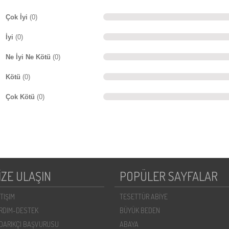
Çok İyi
(0)
İyi
(0)
Ne İyi Ne Kötü
(0)
Kötü
(0)
Çok Kötü
(0)
İZE ULAŞIN
POPÜLER SAYFALAR
ETIŞIM
TESETTÜR ABİYE
RDIM-DESTEK
BÜYÜK BEDEN
DARIKÇI BAŞVURUSU
ABAYA