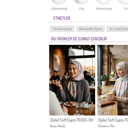
Kahverengi
Lila
Kahverengi
Gr
ETIKETLER
Pembe Eşarp
Mevsimlik Eşarp
Su Yeşili Eşa
BU ÜRÜNLER DE İLGINIZI ÇEKEBILIR
Dijital Soft Eşarp 70363-06
Dijital Soft Eşarp
Kına Yeşili
Gümüş Gri