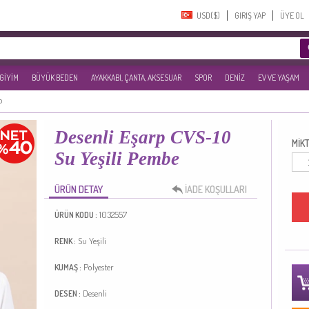
USD($)‎
GIRIŞ YAP
ÜYE OL
 GİYİM
BÜYÜK BEDEN
AYAKKABI, ÇANTA, AKSESUAR
SPOR
DENİZ
EV VE YAŞAM
p
Desenli Eşarp CVS-10
MİKT
Su Yeşili Pembe
ÜRÜN DETAY
İADE KOŞULLARI
1032557
ÜRÜN KODU :
Su Yeşili
RENK :
Polyester
KUMAŞ :
Desenli
DESEN :