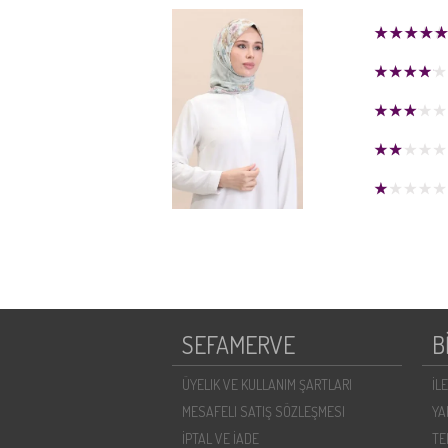
SEFAMERVE
B
ÜYELIK VE KULLANIM ŞARTLARI
İL
MESAFELI SATIŞ SÖZLEŞMESI
YA
İPTAL VE İADE
TE