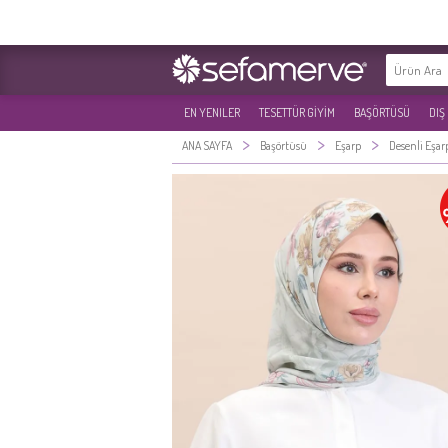
EN YENILER
TESETTÜR GİYİM
BAŞÖRTÜSÜ
DIŞ
>
>
>
ANA SAYFA
Başörtüsü
Eşarp
Desenli Eşar