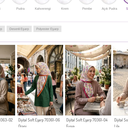
i
Pudra
Kahverengi
Krem
Pembe
Açık Pudra
S
rp
Desenli Eşarp
Polyester Eşarp
 70363-02
Dijital Soft Eşarp 70361-06
Dijital Soft Eşarp 70361-04
Dijital 
Oranj
Fuşya
Lila