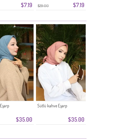
$7.19
$7.19
$29.00
 Eşarp
Sütlü kahve Eşarp
$35.00
$35.00