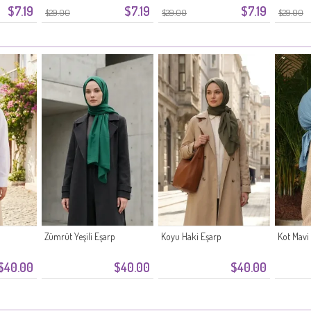
$7.19
$7.19
$7.19
$29.00
$29.00
$29.00
Zümrüt Yeşili Eşarp
Koyu Haki Eşarp
Kot Mavi
$40.00
$40.00
$40.00