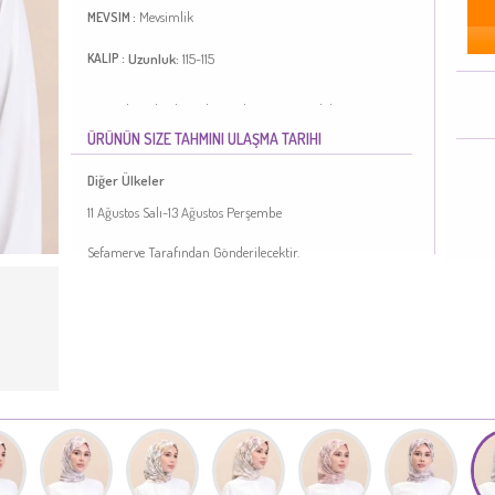
Mevsimlik
MEVSIM :
Uzunluk:
115-115
KALIP :
Su Yeşili renktedir. Polyester kumaş. Desenli kumaş.
Mevsimlik. Standart.
ÜRÜNÜN SIZE TAHMINI ULAŞMA TARIHI
Türkiye'de üretilmiştir.
Diğer Ülkeler
11 Ağustos Salı-13 Ağustos Perşembe
Sefamerve Tarafından Gönderilecektir.