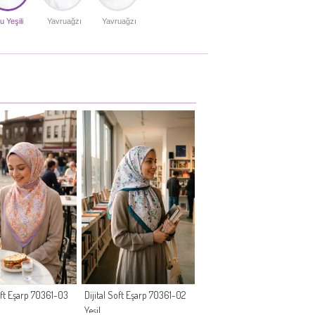
u Yeşili
Yavruağzı
Yavruağzı
Soft Eşarp 70361-03
Dijital Soft Eşarp 70361-02
Yeşil