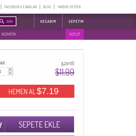
FACEBOOK İLE BAĞLAN
BLOG
YARDIM-DESTEK
ARA
HESABIM
SEPETIM
KOZMETİK
OUTLET
AR :
$29.00
$11.99
$7.19
HEMEN AL
SEPETE EKLE