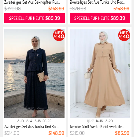
Zweiteiliges Set Aus Geknöpfter Rüs...
Zweiteiliges Set Aus Tunika Und Roc...
$370.98
$148.99
$370.98
$148.99
$89.39
$89.39
SPEZIELL FÜR HEUTE
SPEZIELL FÜR HEUTE
8-10
12-14
16-18
20-22
10-12
14-16
18-20
Zweiteiliges Set Aus Tunika Und Roc...
Aerobin Stoff Weste Kleid Zweiteile...
$514.00
$148.99
$215.00
$85.99