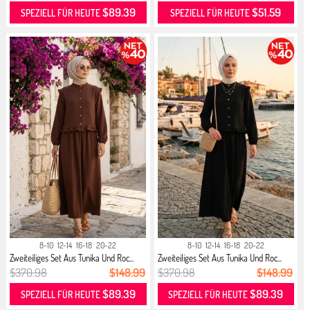
$89.39
$51.59
SPEZIELL FÜR HEUTE
SPEZIELL FÜR HEUTE
8-10
12-14
16-18
20-22
8-10
12-14
16-18
20-22
Zweiteiliges Set Aus Tunika Und Roc...
Zweiteiliges Set Aus Tunika Und Roc...
$370.98
$148.99
$370.98
$148.99
$89.39
$89.39
SPEZIELL FÜR HEUTE
SPEZIELL FÜR HEUTE