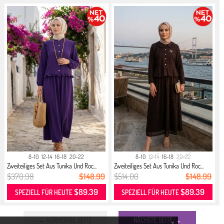
8-10
12-14
16-18
20-22
8-10
12-14
16-18
20-22
Zweiteiliges Set Aus Tunika Und Roc...
Zweiteiliges Set Aus Tunika Und Roc...
$370.98
$148.99
$514.00
$148.99
$89.39
$89.39
SPEZIELL FÜR HEUTE
SPEZIELL FÜR HEUTE
← VORHERIGE SEITE
NÄCHSTE SEITE →