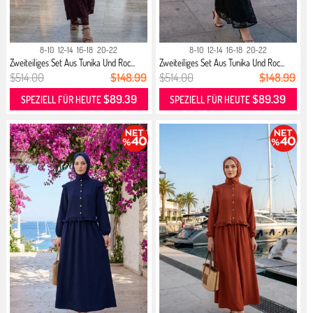
8-10
12-14
16-18
20-22
8-10
12-14
16-18
20-22
Zweiteiliges Set Aus Tunika Und Roc...
Zweiteiliges Set Aus Tunika Und Roc...
$514.00
$148.99
$514.00
$148.99
$89.39
$89.39
SPEZIELL FÜR HEUTE
SPEZIELL FÜR HEUTE