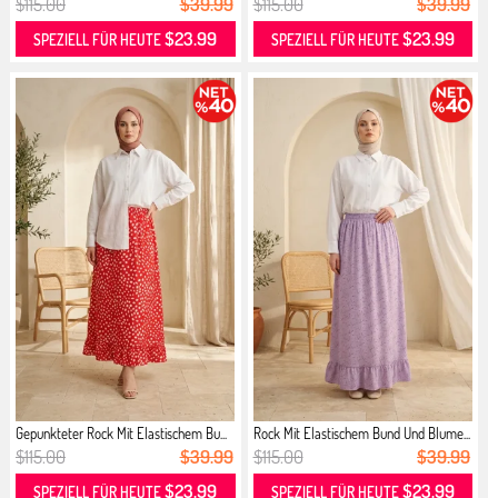
$115.00
$39.99
$115.00
$39.99
$23.99
$23.99
SPEZIELL FÜR HEUTE
SPEZIELL FÜR HEUTE
Gepunkteter Rock Mit Elastischem Bu...
Rock Mit Elastischem Bund Und Blume...
$115.00
$39.99
$115.00
$39.99
$23.99
$23.99
SPEZIELL FÜR HEUTE
SPEZIELL FÜR HEUTE