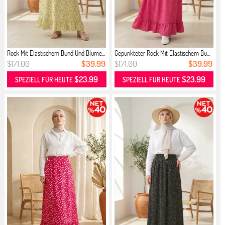
Rock Mit Elastischem Bund Und Blume...
Gepunkteter Rock Mit Elastischem Bu...
$171.00
$39.99
$171.00
$39.99
$23.99
$23.99
SPEZIELL FÜR HEUTE
SPEZIELL FÜR HEUTE