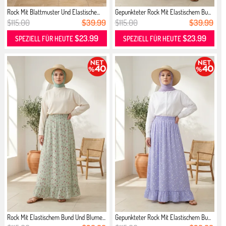
Rock Mit Blattmuster Und Elastische...
Gepunkteter Rock Mit Elastischem Bu...
$115.00
$39.99
$115.00
$39.99
$23.99
$23.99
SPEZIELL FÜR HEUTE
SPEZIELL FÜR HEUTE
Rock Mit Elastischem Bund Und Blume...
Gepunkteter Rock Mit Elastischem Bu...