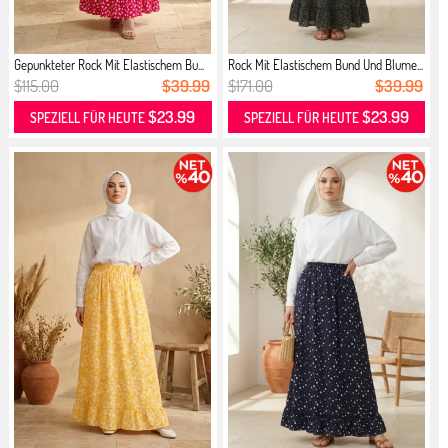
Gepunkteter Rock Mit Elastischem Bu...
Rock Mit Elastischem Bund Und Blume...
$115.00
$39.99
$171.00
$39.99
$23.99
$23.99
SPEZIELL FÜR HEUTE
SPEZIELL FÜR HEUTE