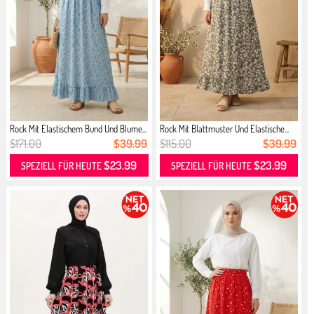
Rock Mit Elastischem Bund Und Blume...
Rock Mit Blattmuster Und Elastische...
$171.00
$39.99
$115.00
$39.99
$23.99
$23.99
SPEZIELL FÜR HEUTE
SPEZIELL FÜR HEUTE