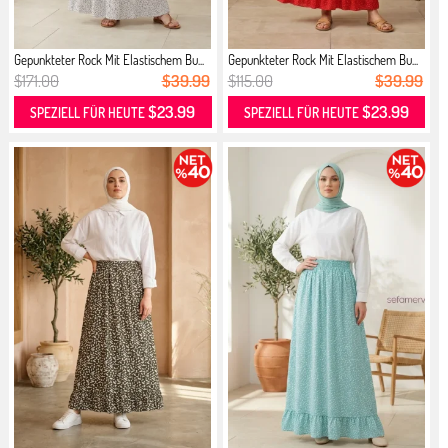
Gepunkteter Rock Mit Elastischem Bu...
Gepunkteter Rock Mit Elastischem Bu...
$171.00
$39.99
$115.00
$39.99
$23.99
$23.99
SPEZIELL FÜR HEUTE
SPEZIELL FÜR HEUTE