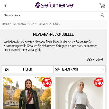
Mevlana Rock
Home
>
MEVLANA ROCK
>
MEVLANA ROCK
MEVLANA-ROCKMODELLE
Wir haben die stylischsten Mevlana-Rock-Modelle der neuen Saison für Sie
zusammengestellt! Schauen Sie sich unsere Kategorie an, um es zu bekommen,
bevor es nicht mehr vorrätig ist.
695
Produkt
FILTER