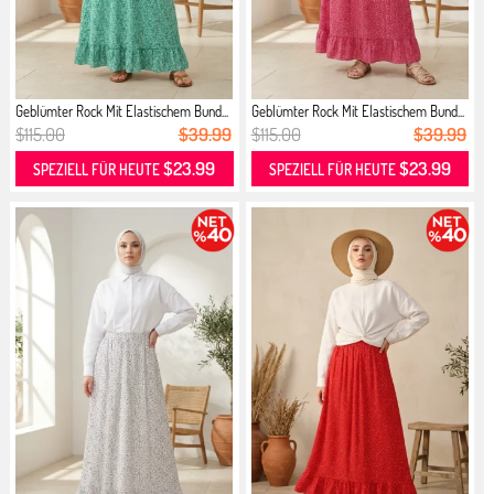
Geblümter Rock Mit Elastischem Bund...
Geblümter Rock Mit Elastischem Bund...
$115.00
$39.99
$115.00
$39.99
$23.99
$23.99
SPEZIELL FÜR HEUTE
SPEZIELL FÜR HEUTE