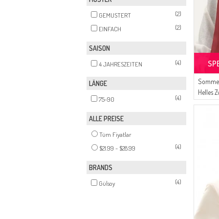
(2)
GEMUSTERT
(2)
EINFACH
SAISON
(4)
SP
4 JAHRESZEITEN
Sommer
LÄNGE
Helles 
(4)
75-90
ALLE PREISE
Tüm Fiyatlar
(4)
$21.99 - $28.99
BRANDS
(4)
Gülsoy