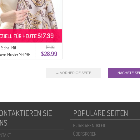
$17.39
EZIELL FÜR HEUTE
$71.32
 Schal Mit
$28.99
chem Muster 70296-
es Zwetschgen-
b
← VORHERIGE SEITE
NÄCHSTE SE
ONTAKTIEREN SIE
POPULÄRE SEITEN
NS
HIJAB ABENDKLEID
ÜBERGROßEN
NTAKT