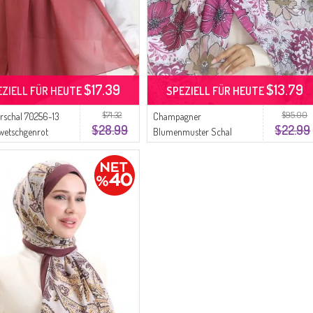
$17.39
$13.79
EZIELL FÜR HEUTE
SPEZIELL FÜR HEUTE
$71.32
$95.00
schal 70256-13
Champagner
$28.99
$22.99
Zwetschgenrot
Blumenmuster Schal
70319-04 Helle Pflaume