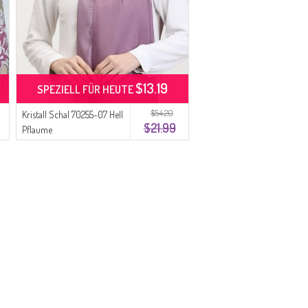
$13.19
SPEZIELL FÜR HEUTE
$54.20
Kristall Schal 70255-07 Hell
$21.99
Pflaume