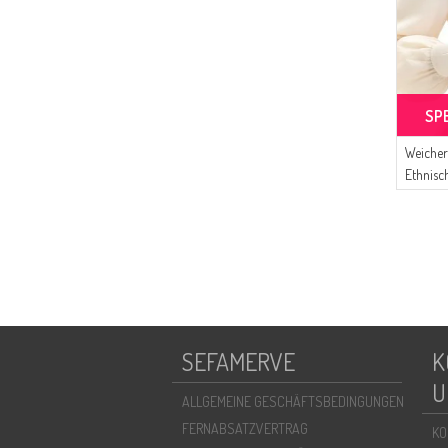
SP
Weicher
Ethnis
21 Hell
Senfgel
SEFAMERVE
K
U
ALLGEMEINE GESCHÄFTSBEDINGUNGEN
FERNABSATZVERTRAG
KO