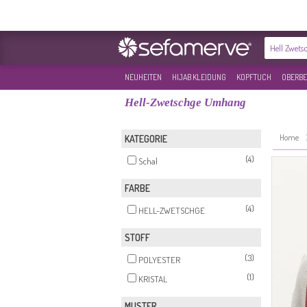
NEUHEITEN
HIJAB KLEIDUNG
KOPFTUCH
OBERBE
Hell-Zwetschge Umhang
Home
KATEGORIE
(4)
Schal
FARBE
(4)
HELL-ZWETSCHGE
STOFF
(3)
POLYESTER
(1)
KRISTAL
MUSTER