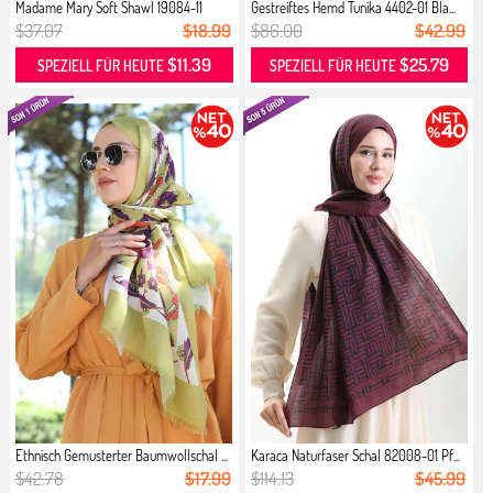
Madame Mary Soft Shawl 19084-11
Gestreiftes Hemd Tunika 4402-01 Bla...
Dun...
$37.07
$18.99
$86.00
$42.99
$11.39
$25.79
SPEZIELL FÜR HEUTE
SPEZIELL FÜR HEUTE
Ethnisch Gemusterter Baumwollschal ...
Karaca Naturfaser Schal 82008-01 Pf...
$42.78
$17.99
$114.13
$45.99