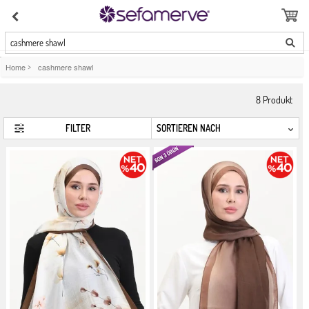
cashmere shawl
Home
>
cashmere shawl
8
Produkt
FILTER