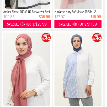
Amber Shawl 70242-07 Schwarzer Senf
Madame Mary Soft Shawl 19084-12
Puder
$99.86
$39.99
$37.07
$18.99
$23.99
$11.39
SPEZIELL FÜR HEUTE
SPEZIELL FÜR HEUTE