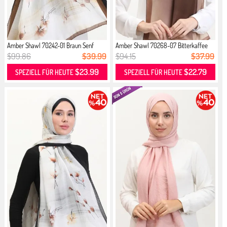
Amber Shawl 70242-01 Braun Senf
Amber Shawl 70268-07 Bitterkaffee
$99.86
$39.99
$94.15
$37.99
$23.99
$22.79
SPEZIELL FÜR HEUTE
SPEZIELL FÜR HEUTE